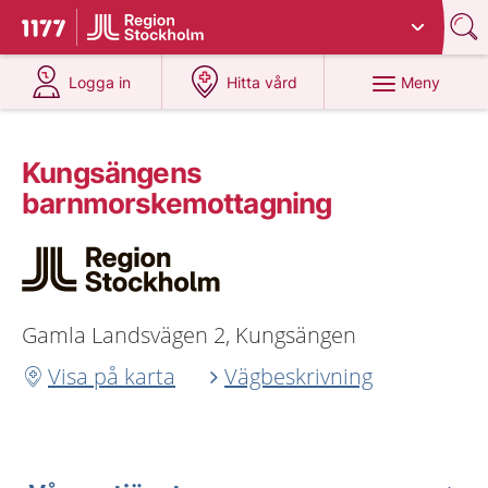
Du har valt region
Stockholms län
.
Till startsidan för 1177
på 1177.se
på 1177.se
Meny
Logga in
Hitta vård
Kungsängens
barnmorskemottagning
Gamla Landsvägen 2, Kungsängen
Visa på karta
Vägbeskrivning