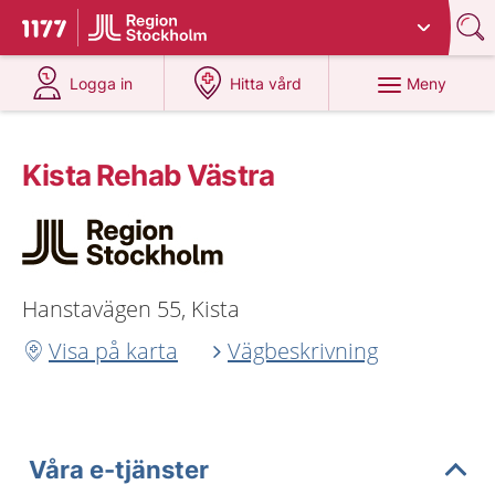
Du har valt region
Stockholms län
.
Till startsidan för 1177
på 1177.se
på 1177.se
Meny
Logga in
Hitta vård
Kista Rehab Västra
Hanstavägen 55, Kista
Visa på karta
Vägbeskrivning
Våra e-tjänster