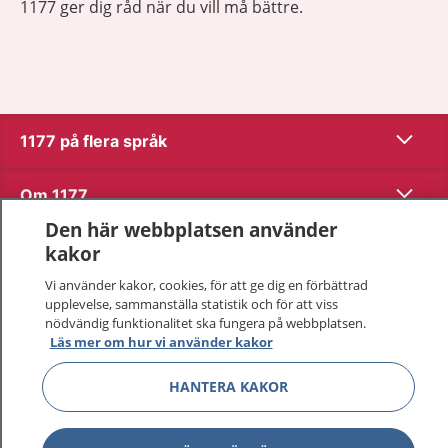
1177 ger dig råd när du vill må bättre.
Visa inn
1177 på flera språk
Visa inn
Om 1177
Den här webbplatsen använder
Visa inn
Kontakt
kakor
Vi använder kakor, cookies, för att ge dig en förbättrad
upplevelse, sammanställa statistik och för att viss
Behandling av personuppgifter
nödvändig funktionalitet ska fungera på webbplatsen.
Läs mer om hur vi använder kakor
Hantering av kakor
HANTERA KAKOR
Inställningar för kakor