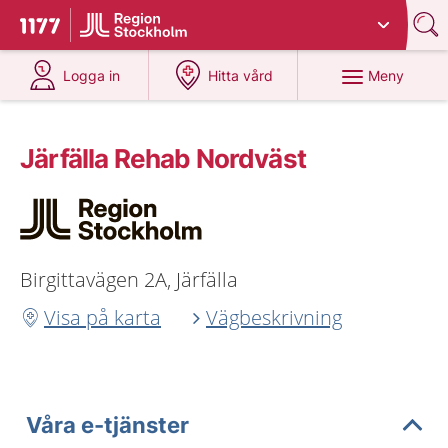
Du har valt region
Stockholms län
.
Till startsidan för 1177
på 1177.se
på 1177.se
Meny
Logga in
Hitta vård
Järfälla Rehab Nordväst
Birgittavägen 2A, Järfälla
Visa på karta
Vägbeskrivning
Våra e-tjänster