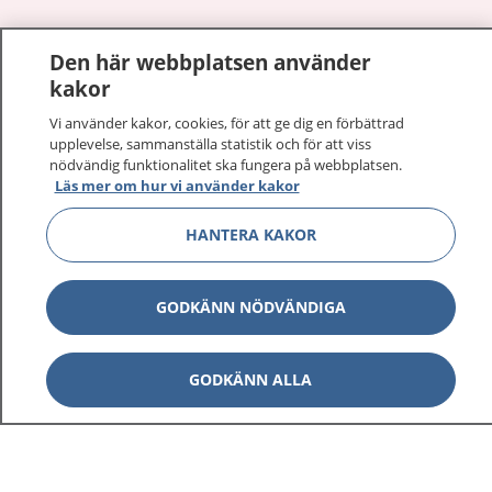
Den här webbplatsen använder
Visa inn
1177 på flera språk
kakor
Visa inn
Vi använder kakor, cookies, för att ge dig en förbättrad
Om 1177
upplevelse, sammanställa statistik och för att viss
nödvändig funktionalitet ska fungera på webbplatsen.
Visa inn
Läs mer om hur vi använder kakor
Kontakt
HANTERA KAKOR
Behandling av personuppgifter
GODKÄNN NÖDVÄNDIGA
Hantering av kakor
GODKÄNN ALLA
Inställningar för kakor
1177 – en tjänst från
Inera.