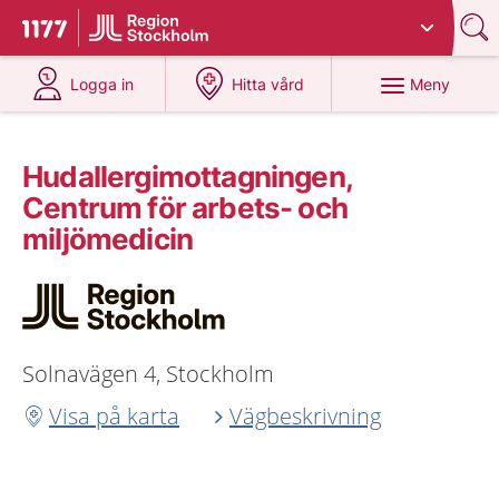
Du har valt region
Stockholms län
.
Till startsidan för 1177
på 1177.se
på 1177.se
Meny
Logga in
Hitta vård
Hudallergimottagningen,
Centrum för arbets- och
miljömedicin
Solnavägen 4, Stockholm
Visa på karta
Vägbeskrivning