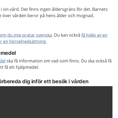
i sin vård. Det finns ingen åldersgräns för det. Barnets
nde över vården beror på hens ålder och mognad.
k om du inte pratar svenska
. Du kan också
få hjälp av en
ar en hörselnedsättning
.
pmedel
del
ska få information om vad som finns. Du ska också få
tt få ett hjälpmedel.
örbereda dig inför ett besök i vården