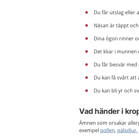
Du får utslag eller 
Näsan är täppt och
Dina ögon rinner oc
Det kliar i munnen e
Du får besvär med
Du kan få svårt att
Du kan bli yr och s
Vad händer i krop
Ämnen som orsakar allergi
exempel
pollen
,
pälsdjur