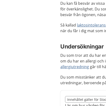
Du kan få besvär av vissa
för överkänslighet. Du so
besvär från ögonen, näsan
Så kallad
laktosintolerans
när du får i dig mat som 
Undersökningar
Du som tror att du har en 
om du har en allergi och 
allergiutredning
går till h
Du som misstänker att du 
utredningar, beroende på 
Slut på det regionala t
Innehållet gäller för St
Nedan innehåll gäller r
Läs om hur vården för