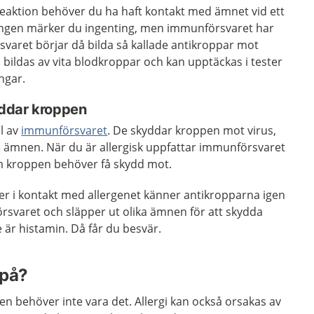
 reaktion behöver du ha haft kontakt med ämnet vid ett
a gången märker du ingenting, men immunförsvaret har
varet börjar då bilda så kallade antikroppar mot
 bildas av vita blodkroppar och kan upptäckas i tester
ngar.
ddar kroppen
l av
immunförsvaret
. De skyddar kroppen mot virus,
ämnen. När du är allergisk uppfattar immunförsvaret
m kroppen behöver få skydd mot.
 i kontakt med allergenet känner antikropparna igen
rsvaret och släpper ut olika ämnen för att skydda
är histamin. Då får du besvär.
 på?
 men behöver inte vara det. Allergi kan också orsakas av