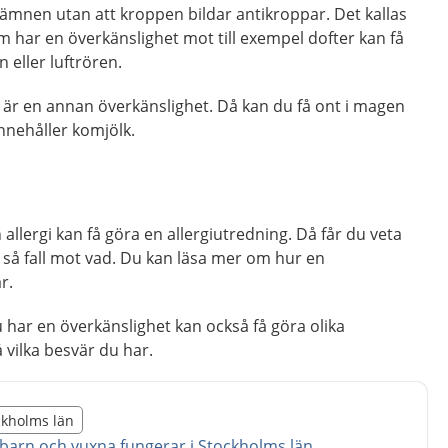
 ämnen utan att kroppen bildar antikroppar. Det kallas
m har en överkänslighet mot till exempel dofter kan få
 eller luftrören.
är en annan överkänslighet. Då kan du få ont i magen
innehåller komjölk.
allergi kan få göra en allergiutredning. Då får du veta
i så fall mot vad. Du kan läsa mer om hur en
är.
har en överkänslighet kan också få göra olika
vilka besvär du har.
illägget från region Stockholms län
ockholms län
egion Stockholms län
barn och vuxna fungerar i Stockholms län
.