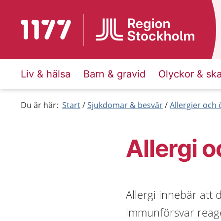
Till startsidan för 1177
Liv & hälsa
Barn & gravid
Olyckor & sk
Du är här:
Start
Sjukdomar & besvär
Allergier och
Allergi 
Allergi innebär att 
immunförsvar reage