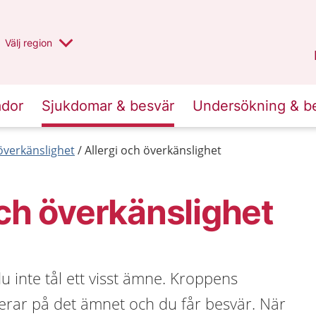
Du har valt region
Välj
en annan
region
Stockholms län
.
ador
Sjukdomar & besvär
Undersökning & b
 överkänslighet
Allergi och överkänslighet
och överkänslighet
du inte tål ett visst ämne. Kroppens
rar på det ämnet och du får besvär. När