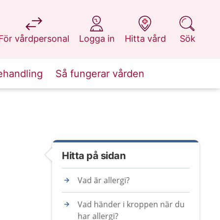
på 1177.se
på 1177.se
på 1177.se
på 1177.se
För vårdpersonal
Logga in
Hitta vård
Sök
ehandling
Så fungerar vården
Hitta på sidan
Vad är allergi?
Vad händer i kroppen när du
har allergi?