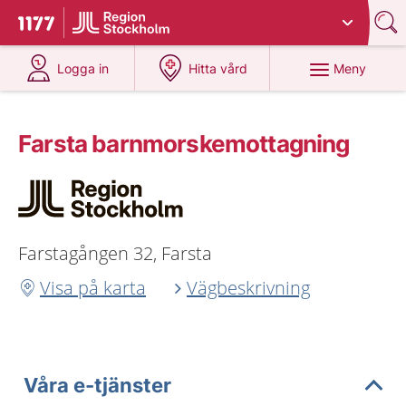
Du har valt region
Stockholms län
.
Till startsidan för 1177
på 1177.se
på 1177.se
Meny
Logga in
Hitta vård
Farsta barnmorskemottagning
Farstagången 32, Farsta
Visa på karta
Vägbeskrivning
Våra e-tjänster