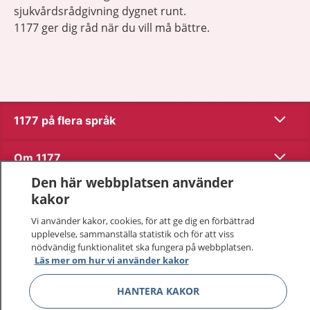
sjukvårdsrådgivning dygnet runt.
1177 ger dig råd när du vill må bättre.
Visa inn
1177 på flera språk
Visa inn
Om 1177
Den här webbplatsen använder
Visa inn
Kontakt
kakor
Vi använder kakor, cookies, för att ge dig en förbättrad
upplevelse, sammanställa statistik och för att viss
Behandling av personuppgifter
nödvändig funktionalitet ska fungera på webbplatsen.
Läs mer om hur vi använder kakor
Hantering av kakor
HANTERA KAKOR