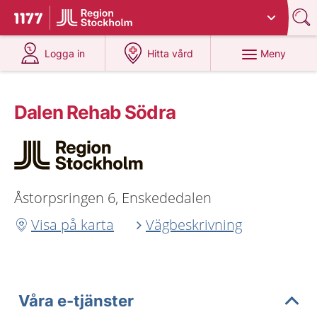
Du har valt region
Stockholms län
.
Till startsidan för 1177
på 1177.se
på 1177.se
Meny
Logga in
Hitta vård
Dalen Rehab Södra
Åstorpsringen 6, Enskededalen
Visa på karta
Vägbeskrivning
Våra e-tjänster