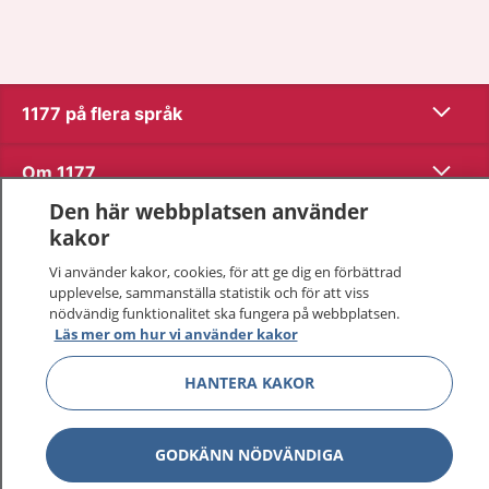
Visa inn
1177 på flera språk
Visa inn
Om 1177
Den här webbplatsen använder
Visa inn
Kontakt
kakor
Vi använder kakor, cookies, för att ge dig en förbättrad
upplevelse, sammanställa statistik och för att viss
Behandling av personuppgifter
nödvändig funktionalitet ska fungera på webbplatsen.
Läs mer om hur vi använder kakor
Hantering av kakor
HANTERA KAKOR
Inställningar för kakor
GODKÄNN NÖDVÄNDIGA