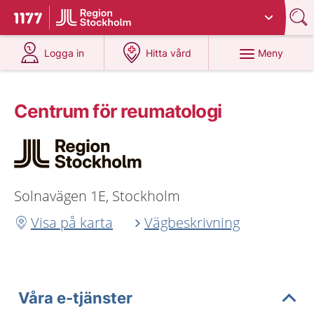
Du har valt region
Stockholms län
.
Till startsidan för 1177
på 1177.se
på 1177.se
Meny
Logga in
Hitta vård
Centrum för reumatologi
Solnavägen 1E, Stockholm
Visa på karta
Vägbeskrivning
Våra e-tjänster