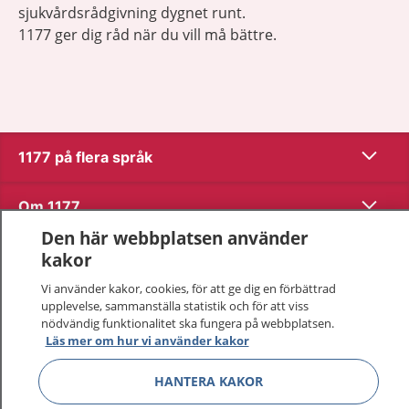
sjukvårdsrådgivning dygnet runt.
1177 ger dig råd när du vill må bättre.
Visa inn
1177 på flera språk
Visa inn
Om 1177
Den här webbplatsen använder
Visa inn
Kontakt
kakor
Vi använder kakor, cookies, för att ge dig en förbättrad
upplevelse, sammanställa statistik och för att viss
Behandling av personuppgifter
nödvändig funktionalitet ska fungera på webbplatsen.
Läs mer om hur vi använder kakor
Hantering av kakor
HANTERA KAKOR