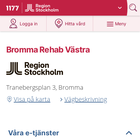
Du har valt region
Stockholms län
.
Till startsidan för 1177
på 1177.se
på 1177.se
Meny
Logga in
Hitta vård
Bromma Rehab Västra
Tranebergsplan 3, Bromma
Visa på karta
Vägbeskrivning
Våra e-tjänster