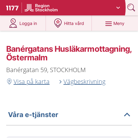
Du har valt region
Stockholms län
.
Till startsidan för 1177
på 1177.se
på 1177.se
Meny
Logga in
Hitta vård
Banérgatans Husläkarmottagning,
Östermalm
Banérgatan 59, STOCKHOLM
Visa på karta
Vägbeskrivning
Våra e-tjänster