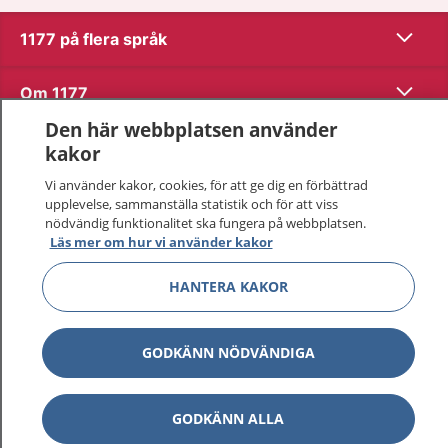
Visa inn
1177 på flera språk
Visa inn
Om 1177
Den här webbplatsen använder
Visa inn
Kontakt
kakor
Vi använder kakor, cookies, för att ge dig en förbättrad
upplevelse, sammanställa statistik och för att viss
Behandling av personuppgifter
nödvändig funktionalitet ska fungera på webbplatsen.
Läs mer om hur vi använder kakor
Hantering av kakor
HANTERA KAKOR
Inställningar för kakor
GODKÄNN NÖDVÄNDIGA
1177 – en tjänst från
Inera.
GODKÄNN ALLA