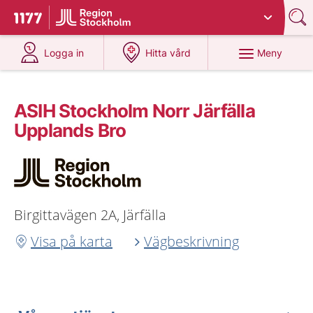
Du har valt region
Stockholms län
.
Till startsidan för 1177
på 1177.se
på 1177.se
Meny
Logga in
Hitta vård
ASIH Stockholm Norr Järfälla
Upplands Bro
Birgittavägen 2A, Järfälla
Visa på karta
Vägbeskrivning