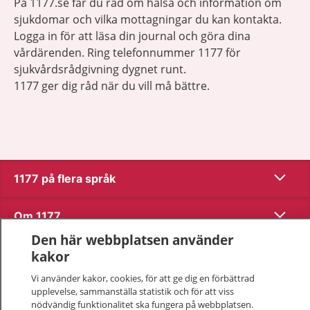
På 1177.se får du råd om hälsa och information om
sjukdomar och vilka mottagningar du kan kontakta.
Logga in för att läsa din journal och göra dina
vårdärenden. Ring telefonnummer 1177 för
sjukvårdsrådgivning dygnet runt.
1177 ger dig råd när du vill må bättre.
Visa inn
1177 på flera språk
Visa inn
Om 1177
Den här webbplatsen använder
Visa inn
Kontakt
kakor
Vi använder kakor, cookies, för att ge dig en förbättrad
upplevelse, sammanställa statistik och för att viss
Behandling av personuppgifter
nödvändig funktionalitet ska fungera på webbplatsen.