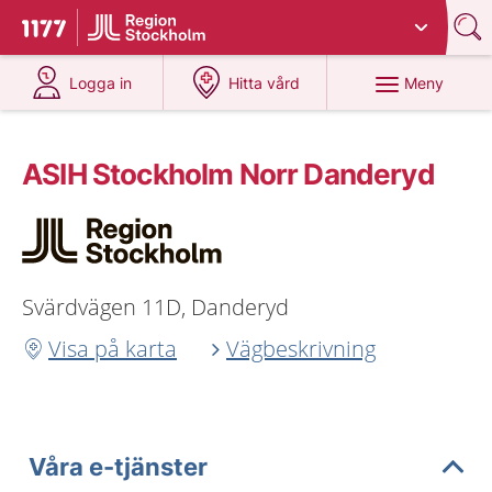
Du har valt region
Stockholms län
.
Till startsidan för 1177
på 1177.se
på 1177.se
Meny
Logga in
Hitta vård
ASIH Stockholm Norr Danderyd
Svärdvägen 11D, Danderyd
Visa på karta
Vägbeskrivning
Våra e-tjänster