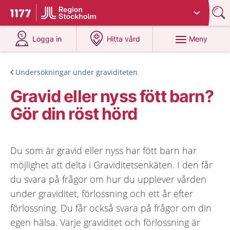
Du har valt region
Stockholms län
.
Till startsidan för 1177
på 1177.se
på 1177.se
Meny
Logga in
Hitta vård
Undersökningar under graviditeten
Gravid eller nyss fött barn?
Gör din röst hörd
Du som är gravid eller nyss har fött barn har
möjlighet att delta i Graviditetsenkäten. I den får
du svara på frågor om hur du upplever vården
under graviditet, förlossning och ett år efter
förlossning. Du får också svara på frågor om din
egen hälsa. Varje graviditet och förlossning är