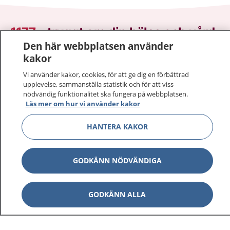
1177
–
tryggt om din hälsa och vård
Den här webbplatsen använder
På 1177.se får du råd om hälsa och information om
kakor
sjukdomar och vilka mottagningar du kan kontakta.
Vi använder kakor, cookies, för att ge dig en förbättrad
Logga in för att läsa din journal och göra dina
upplevelse, sammanställa statistik och för att viss
vårdärenden. Ring telefonnummer 1177 för
nödvändig funktionalitet ska fungera på webbplatsen.
Läs mer om hur vi använder kakor
sjukvårdsrådgivning dygnet runt.
1177 ger dig råd när du vill må bättre.
HANTERA KAKOR
GODKÄNN NÖDVÄNDIGA
Visa inn
1177 på flera språk
GODKÄNN ALLA
Visa inn
Om 1177