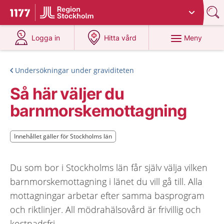
Du har valt region
Stockholms län
.
Till startsidan för 1177
på 1177.se
på 1177.se
Meny
Logga in
Hitta vård
Undersökningar under graviditeten
Så här väljer du
barnmorskemottagning
Innehållet gäller för Stockholms län
Innehållet gäller för Stockholms län
Du som bor i Stockholms län får själv välja vilken
barnmorskemottagning i länet du vill gå till. Alla
mottagningar arbetar efter samma basprogram
och riktlinjer. All mödrahälsovård är frivillig och
kostnadsfri.