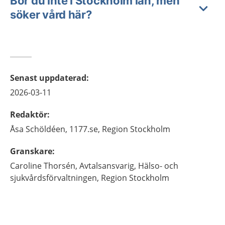
Bor du inte i Stockholm län, men
söker vård här?
Senast uppdaterad
:
2026-03-11
Redaktör
:
Åsa
Schöldéen,
1177.se, Region Stockholm
Granskare
:
Caroline
Thorsén,
Avtalsansvarig,
Hälso- och
sjukvårdsförvaltningen, Region Stockholm