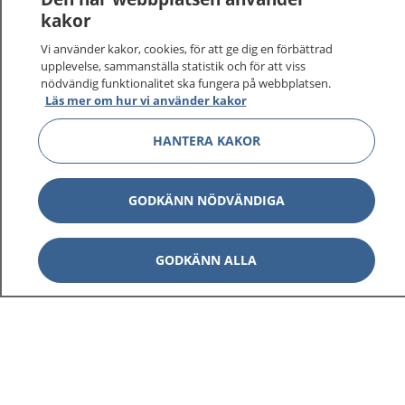
kakor
Vi använder kakor, cookies, för att ge dig en förbättrad
upplevelse, sammanställa statistik och för att viss
1177
–
tryggt om din hälsa och vård
nödvändig funktionalitet ska fungera på webbplatsen.
Läs mer om hur vi använder kakor
På 1177.se får du råd om hälsa och information om
sjukdomar och vilka mottagningar du kan kontakta.
HANTERA KAKOR
Logga in för att läsa din journal och göra dina
vårdärenden. Ring telefonnummer 1177 för
GODKÄNN NÖDVÄNDIGA
sjukvårdsrådgivning dygnet runt.
1177 ger dig råd när du vill må bättre.
GODKÄNN ALLA
Visa inn
1177 på flera språk
Visa inn
Om 1177