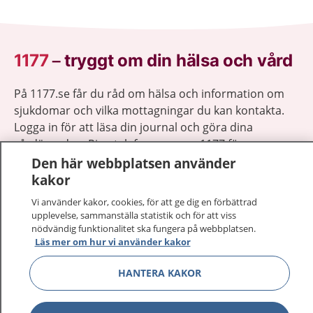
1177
–
tryggt om din hälsa och vård
På 1177.se får du råd om hälsa och information om
sjukdomar och vilka mottagningar du kan kontakta.
Logga in för att läsa din journal och göra dina
vårdärenden. Ring telefonnummer 1177 för
sjukvårdsrådgivning dygnet runt.
Den här webbplatsen använder
1177 ger dig råd när du vill må bättre.
kakor
Vi använder kakor, cookies, för att ge dig en förbättrad
upplevelse, sammanställa statistik och för att viss
nödvändig funktionalitet ska fungera på webbplatsen.
Läs mer om hur vi använder kakor
Visa inn
1177 på flera språk
HANTERA KAKOR
Visa inn
Om 1177