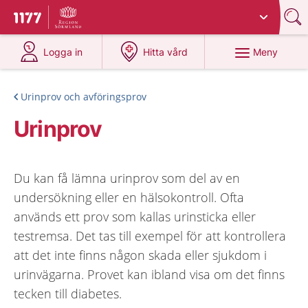
Du har valt region
Sörmland
.
Till startsidan för 1177
på 1177.se
på 1177.se
Meny
Logga in
Hitta vård
Urinprov och avföringsprov
Urinprov
Du kan få lämna urinprov som del av en
undersökning eller en hälsokontroll. Ofta
används ett prov som kallas urinsticka eller
testremsa. Det tas till exempel för att kontrollera
att det inte finns någon skada eller sjukdom i
urinvägarna. Provet kan ibland visa om det finns
tecken till diabetes.