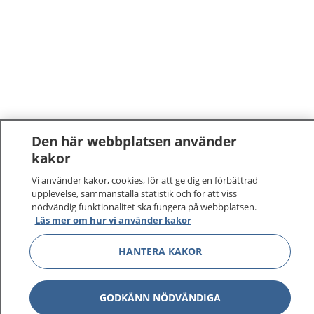
Den här webbplatsen använder
kakor
1177
–
tryggt om din hälsa och vård
Vi använder kakor, cookies, för att ge dig en förbättrad
upplevelse, sammanställa statistik och för att viss
På 1177.se får du råd om hälsa och information om
nödvändig funktionalitet ska fungera på webbplatsen.
sjukdomar och vilka mottagningar du kan kontakta.
Läs mer om hur vi använder kakor
Logga in för att läsa din journal och göra dina
HANTERA KAKOR
vårdärenden. Ring telefonnummer 1177 för
sjukvårdsrådgivning dygnet runt.
1177 ger dig råd när du vill må bättre.
GODKÄNN NÖDVÄNDIGA