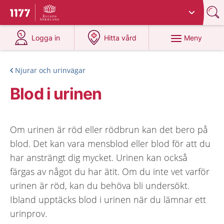
Du har valt region
Sörmland
.
Till startsidan för 1177
på 1177.se
på 1177.se
Meny
Logga in
Hitta vård
Njurar och urinvägar
Blod i urinen
Om urinen är röd eller rödbrun kan det bero på
blod. Det kan vara mensblod eller blod för att du
har ansträngt dig mycket. Urinen kan också
färgas av något du har ätit. Om du inte vet varför
urinen är röd, kan du behöva bli undersökt.
Ibland upptäcks blod i urinen när du lämnar ett
urinprov.