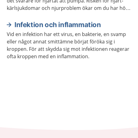
det svårare för hjärtat att pumpa. Risken för hjärt-
kärlsjukdomar och njurproblem ökar om du har högt
blodtryck. Det räcker ofta att ändra dina
levnadsvanor om du bara har en lätt förhöjning av
Infektion och inflammation
blodtrycket.
Vid en infektion har ett virus, en bakterie, en svamp
eller något annat smittämne börjat föröka sig i
kroppen. För att skydda sig mot infektionen reagerar
ofta kroppen med en inflammation.