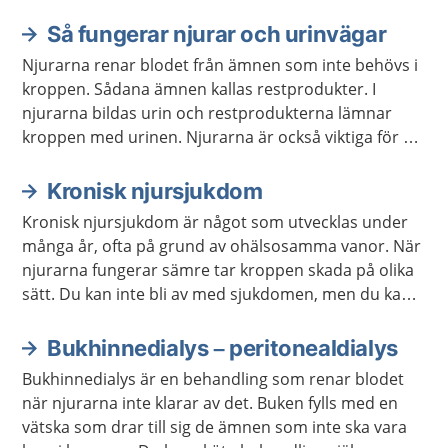
Så fungerar njurar och urinvägar
Aktuella artiklar
Njurarna renar blodet från ämnen som inte behövs i
kroppen. Sådana ämnen kallas restprodukter. I
njurarna bildas urin och restprodukterna lämnar
kroppen med urinen. Njurarna är också viktiga för att
reglera vattenbalansen, saltbalansen och blodtrycket
i kroppen.
Kronisk njursjukdom
Kronisk njursjukdom är något som utvecklas under
många år, ofta på grund av ohälsosamma vanor. När
njurarna fungerar sämre tar kroppen skada på olika
sätt. Du kan inte bli av med sjukdomen, men du kan
göra saker för att förebygga eller bromsa den. Om
njurarna fungerar mycket dåligt finns det speciell
Bukhinnedialys – peritonealdialys
behandling.
Bukhinnedialys är en behandling som renar blodet
när njurarna inte klarar av det. Buken fylls med en
vätska som drar till sig de ämnen som inte ska vara