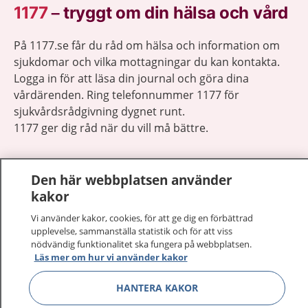
1177
–
tryggt om din hälsa och vård
På 1177.se får du råd om hälsa och information om
sjukdomar och vilka mottagningar du kan kontakta.
Logga in för att läsa din journal och göra dina
vårdärenden. Ring telefonnummer 1177 för
sjukvårdsrådgivning dygnet runt.
1177 ger dig råd när du vill må bättre.
Den här webbplatsen använder
kakor
Visa inn
Vi använder kakor, cookies, för att ge dig en förbättrad
1177 på flera språk
upplevelse, sammanställa statistik och för att viss
nödvändig funktionalitet ska fungera på webbplatsen.
Visa inn
Om 1177
Läs mer om hur vi använder kakor
HANTERA KAKOR
Visa inn
Kontakt