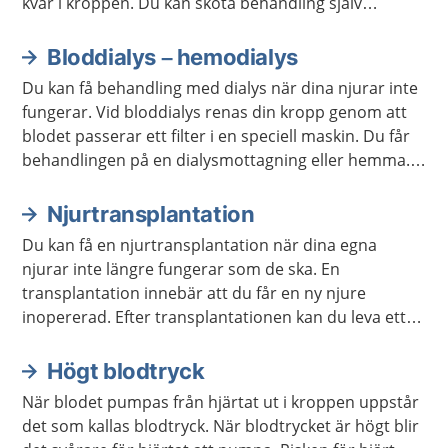
kvar i kroppen. Du kan sköta behandling själv
hemma, eller få hjälp av utbildad vårdpersonal.
Bloddialys – hemodialys
Du kan få behandling med dialys när dina njurar inte
fungerar. Vid bloddialys renas din kropp genom att
blodet passerar ett filter i en speciell maskin. Du får
behandlingen på en dialysmottagning eller hemma.
Du mår bättre en till två veckor efter att du har börjat
med dialys.
Njurtransplantation
Du kan få en njurtransplantation när dina egna
njurar inte längre fungerar som de ska. En
transplantation innebär att du får en ny njure
inopererad. Efter transplantationen kan du leva ett
vanligt liv, men du behöver ta läkemedel regelbundet
och gå på kontroller resten av livet.
Högt blodtryck
När blodet pumpas från hjärtat ut i kroppen uppstår
det som kallas blodtryck. När blodtrycket är högt blir