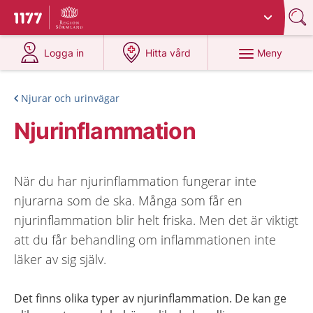
Du har valt region
Sörmland
.
Till startsidan för 1177
på 1177.se
på 1177.se
Meny
Logga in
Hitta vård
Njurar och urinvägar
Njurinflammation
När du har njurinflammation fungerar inte
njurarna som de ska. Många som får en
njurinflammation blir helt friska. Men det är viktigt
att du får behandling om inflammationen inte
läker av sig själv.
Det finns olika typer av njurinflammation. De kan ge