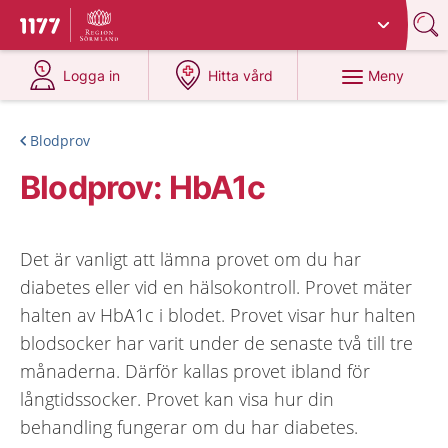
Du har valt region
Sörmland
.
Till startsidan för 1177
på 1177.se
på 1177.se
Meny
Logga in
Hitta vård
Blodprov
Blodprov: HbA1c
Det är vanligt att lämna provet om du har
diabetes eller vid en hälsokontroll. Provet mäter
halten av HbA1c i blodet. Provet visar hur halten
blodsocker har varit under de senaste två till tre
månaderna. Därför kallas provet ibland för
långtidssocker. Provet kan visa hur din
behandling fungerar om du har diabetes.