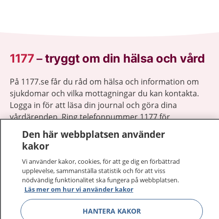
1177
–
tryggt om din hälsa och vård
På 1177.se får du råd om hälsa och information om
sjukdomar och vilka mottagningar du kan kontakta.
Logga in för att läsa din journal och göra dina
vårdärenden. Ring telefonnummer 1177 för
sjukvårdsrådgivning dygnet runt.
Den här webbplatsen använder
1177 ger dig råd när du vill må bättre.
kakor
Vi använder kakor, cookies, för att ge dig en förbättrad
upplevelse, sammanställa statistik och för att viss
nödvändig funktionalitet ska fungera på webbplatsen.
Läs mer om hur vi använder kakor
Visa inn
1177 på flera språk
HANTERA KAKOR