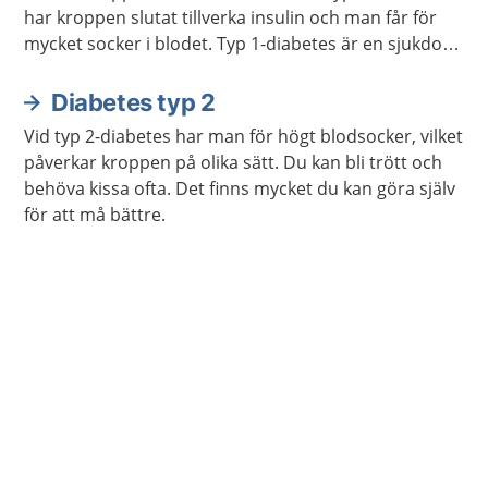
har kroppen slutat tillverka insulin och man får för
mycket socker i blodet. Typ 1-diabetes är en sjukdom
man har hela livet. Man behöver få behandling med
insulin och kontrollera blodsockret regelbundet.
Diabetes typ 2
Vid typ 2-diabetes har man för högt blodsocker, vilket
påverkar kroppen på olika sätt. Du kan bli trött och
behöva kissa ofta. Det finns mycket du kan göra själv
för att må bättre.