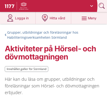
Du har valt region
Sörmland
.
Till startsidan för 1177
på 1177.se
på 1177.se
Meny
Logga in
Hitta vård
Grupper, utbildningar och föreläsningar hos
Habiliteringsverksamheten Sörmland
Aktiviteter på Hörsel- och
dövmottagningen
Innehållet gäller för Sörmland
Innehållet gäller för Sörmland
Här kan du läsa om grupper, utbildningar och
föreläsningar som Hörsel- och dövmottagningen
erbjuder.