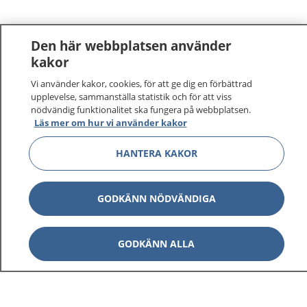
Den här webbplatsen använder
kakor
Vi använder kakor, cookies, för att ge dig en förbättrad
1177
–
tryggt om din hälsa och vård
upplevelse, sammanställa statistik och för att viss
nödvändig funktionalitet ska fungera på webbplatsen.
Läs mer om hur vi använder kakor
På 1177.se får du råd om hälsa och information om
sjukdomar och vilka mottagningar du kan kontakta.
HANTERA KAKOR
Logga in för att läsa din journal och göra dina
vårdärenden. Ring telefonnummer 1177 för
sjukvårdsrådgivning dygnet runt.
GODKÄNN NÖDVÄNDIGA
1177 ger dig råd när du vill må bättre.
GODKÄNN ALLA
Visa inn
1177 på flera språk