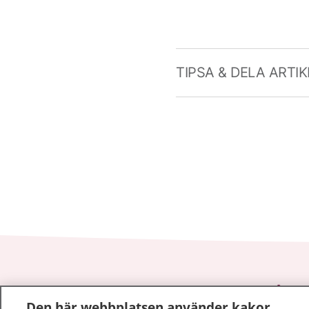
TIPSA & DELA ARTI
1177
–
tryggt om din hälsa och vård
Den här webbplatsen använder kakor