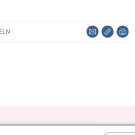
Dela via mejl
Kopiera län
Skr
KELN