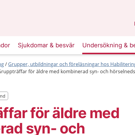
n
Sörmland
.
ador
Sjukdomar & besvär
Undersökning & b
ng
Grupper, utbildningar och föreläsningar hos Habilite
Gruppträffar för äldre med kombinerad syn- och hörselneds
and
and
ffar för äldre med
rad syn- och