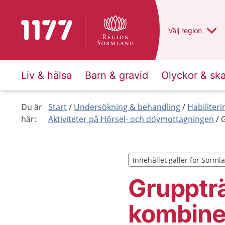
Till startsidan för 1177
Du har valt regio
Välj
en annan
region
Liv & hälsa
Barn & gravid
Olyckor & sk
Du är
Start
Undersökning & behandling
Habiliteri
här:
Aktiviteter på Hörsel- och dövmottagningen
Innehållet gäller för Sörml
Innehållet gäller för Sörml
Gruppträ
kombine