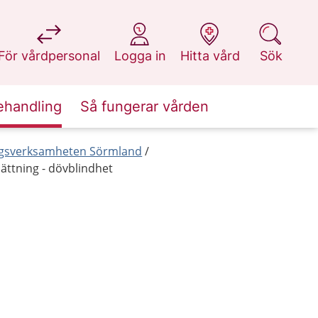
på 1177.se
på 1177.se
på 1177.se
på 1177.se
För vårdpersonal
Logga in
Hitta vård
Sök
ehandling
Så fungerar vården
ringsverksamheten Sörmland
ättning - dövblindhet