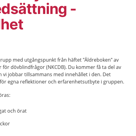
dsättning -
dhet
rupp med utgångspunkt från häftet ”Äldreboken” av
r för dövblindfrågor (NKCDB). Du kommer få ta del av
h vi jobbar tillsammans med innehållet i den. Det
r egna reflektioner och erfarenhetsutbyte i gruppen.
ras:
gat och örat
yckor