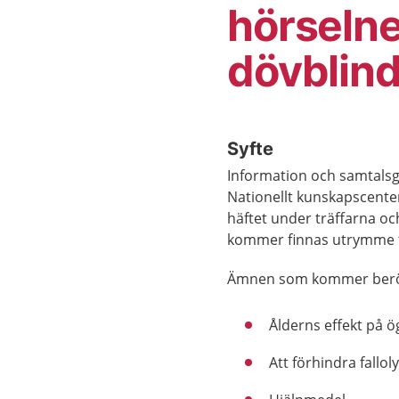
hörselne
dövblin
Syfte
Information och samtalsg
Nationellt kunskapscente
häftet under träffarna oc
kommer finnas utrymme fö
Ämnen som kommer berö
Ålderns effekt på ö
Att förhindra fallol