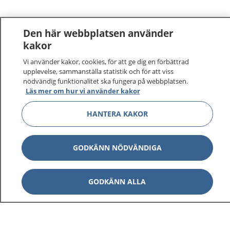
Den här webbplatsen använder
kakor
Vi använder kakor, cookies, för att ge dig en förbättrad
upplevelse, sammanställa statistik och för att viss
nödvändig funktionalitet ska fungera på webbplatsen.
Läs mer om hur vi använder kakor
1177
–
tryggt om din hälsa och vård
HANTERA KAKOR
På 1177.se får du råd om hälsa och information om
GODKÄNN NÖDVÄNDIGA
sjukdomar och vilka mottagningar du kan kontakta.
Logga in för att läsa din journal och göra dina
vårdärenden. Ring telefonnummer 1177 för
GODKÄNN ALLA
sjukvårdsrådgivning dygnet runt.
1177 ger dig råd när du vill må bättre.