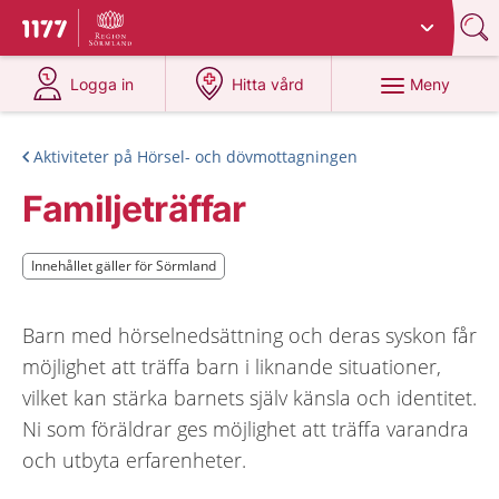
Du har valt region
Sörmland
.
Till startsidan för 1177
på 1177.se
på 1177.se
Meny
Logga in
Hitta vård
Aktiviteter på Hörsel- och dövmottagningen
Familjeträffar
Innehållet gäller för Sörmland
Innehållet gäller för Sörmland
Barn med hörselnedsättning och deras syskon får
möjlighet att träffa barn i liknande situationer,
vilket kan stärka barnets själv känsla och identitet.
Ni som föräldrar ges möjlighet att träffa varandra
och utbyta erfarenheter.