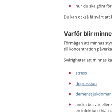
hur du ska göra för 
Du kan också få svårt att
Varför blir minn
Förmågan att minnas styrs
till koncentration påverk
Svårigheter att minnas ka
stress
depression
demenssjukdomar
andra besvär elle
en infektion i hjärn