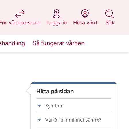
på 1177.se
på 1177.se
på 1177.se
på 1177.se
För vårdpersonal
Logga in
Hitta vård
Sök
ehandling
Så fungerar vården
Hitta på sidan
Symtom
Varför blir minnet sämre?