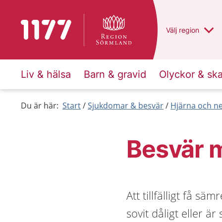
Till startsidan för 1177
Du har valt regio
Välj
en annan
region
Liv & hälsa
Barn & gravid
Olyckor & sk
Du är här:
Start
Sjukdomar & besvär
Hjärna och n
Besvär 
Att tillfälligt få s
sovit dåligt eller 