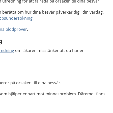
utredning för att få reda på orsaken till dina besvär.
h berätta om hur dina besvär påverkar dig i din vardag.
ppsundersökning
.
na blodprover
.
g
redning
om läkaren misstänker att du har en
eror på orsaken till dina besvär.
l som hjälper enbart mot minnesproblem. Däremot finns