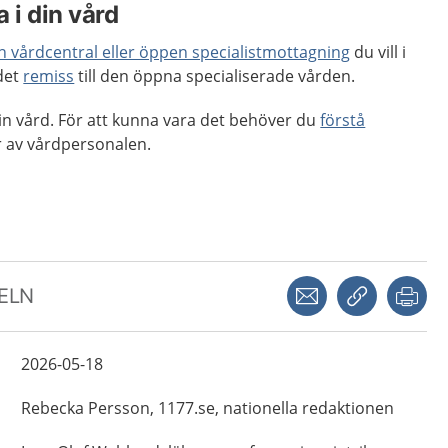
 i din vård
en vårdcentral eller öppen specialistmottagning
du vill i
 det
remiss
till den öppna specialiserade vården.
 din vård. För att kunna vara det behöver du
förstå
 av vårdpersonalen.
Dela via mejl
Kopiera län
Skr
KELN
2026-05-18
Rebecka
Persson,
1177.se, nationella redaktionen