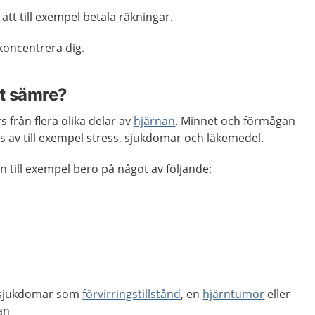
att till exempel betala räkningar.
 koncentrera dig.
et sämre?
 från flera olika delar av
hjärnan
. Minnet och förmågan
as av till exempel stress, sjukdomar och läkemedel.
n till exempel bero på något av följande:
r sjukdomar som
förvirringstillstånd
, en
hjärntumör
eller
an