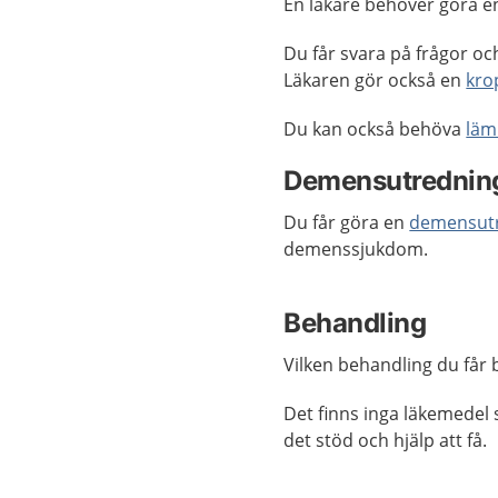
En läkare behöver göra en 
Du får svara på frågor oc
Läkaren gör också en
kro
Du kan också behöva
läm
Demensutrednin
Du får göra en
demensut
demenssjukdom.
Behandling
Vilken behandling du får b
Det finns inga läkemede
det stöd och hjälp att få.