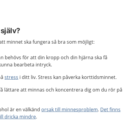
.
själv?
r att minnet ska fungera så bra som möjligt:
n behövs för att din kropp och din hjärna ska få
kunna bearbeta intryck.
på
stress
i ditt liv. Stress kan påverka korttidsminnet.
få lättare att minnas och koncentrera dig om du rör på
kohol är en välkänd
orsak till minnesproblem
.
Det finns
ill dricka mindre
.