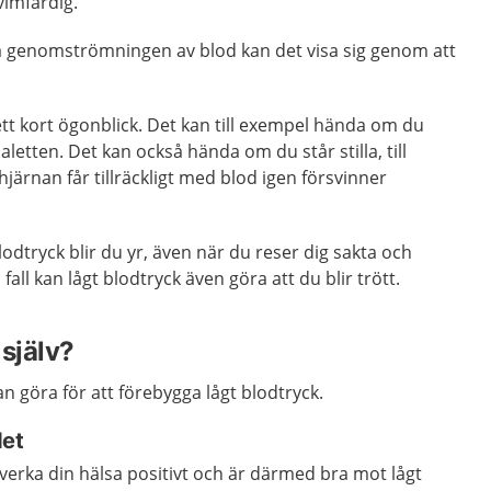
vimfärdig.
 genomströmningen av blod kan det visa sig genom att
ett kort ögonblick. Det kan till exempel hända om du
oaletten. Det kan också hända om du står stilla, till
hjärnan får tillräckligt med blod igen försvinner
lodtryck blir du yr, även när du reser dig sakta och
a fall kan lågt blodtryck även göra att du blir trött.
själv?
an göra för att förebygga lågt blodtryck.
det
åverka din hälsa positivt och är därmed bra mot lågt