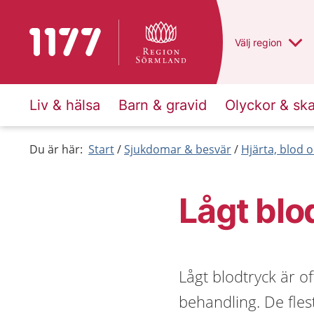
Till startsidan för 1177
Du har valt regio
Välj
en annan
region
Liv & hälsa
Barn & gravid
Olyckor & sk
Du är här:
Start
Sjukdomar & besvär
Hjärta, blod o
Lågt blo
Lågt blodtryck är of
behandling. De fles