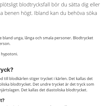
lötsligt blodtrycksfall bör du sätta dig eller
ha benen högt. Ibland kan du behöva söka
re bland unga, långa och smala personer. Blodtrycket
person.
n hypotoni.
ryck?
till blodkärlen stiger trycket i kärlen. Det kallas det
toliska blodtrycket. Det undre trycket är det tryck som
hjärtslagen. Det kallas det diastoliska blodtrycket.
t?