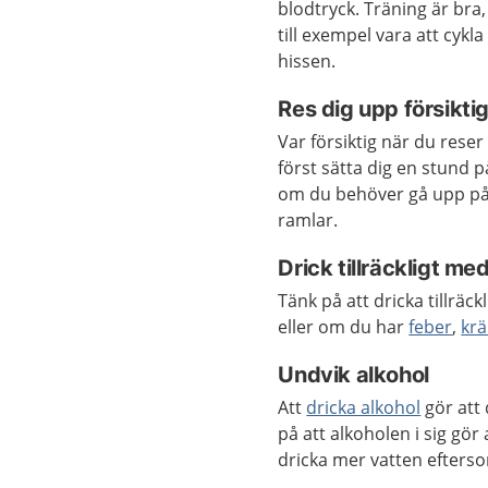
blodtryck. Träning är bra
till exempel vara att cykla 
hissen.
Res dig upp försiktig
Var försiktig när du reser
först sätta dig en stund 
om du behöver gå upp på n
ramlar.
Drick tillräckligt me
Tänk på att dricka tillräc
eller om du har
feber
,
krä
Undvik alkohol
Att
dricka alkohol
gör att 
på att alkoholen i sig gör
dricka mer vatten efters