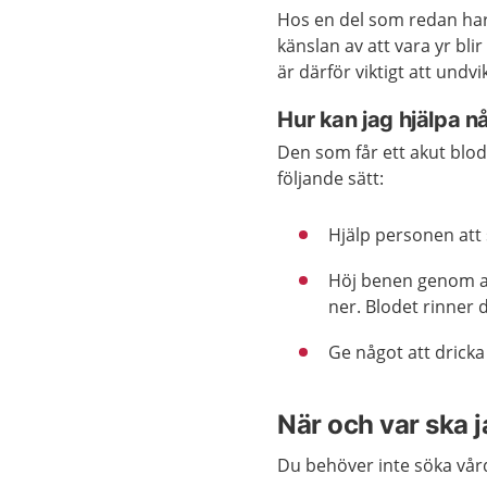
Hos en del som redan har
känslan av att vara yr blir
är därför viktigt att undvi
Hur kan jag hjälpa n
Den som får ett akut blodtr
följande sätt:
Hjälp personen att s
Höj benen genom at
ner. Blodet rinner d
Ge något att dricka
När och var ska 
Du behöver inte söka vård