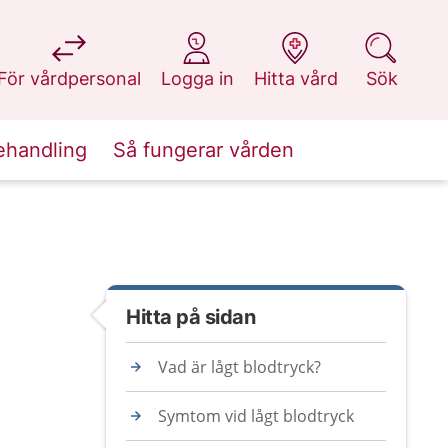
på 1177.se
på 1177.se
på 1177.se
på 1177.se
För vårdpersonal
Logga in
Hitta vård
Sök
ehandling
Så fungerar vården
Hitta på sidan
Vad är lågt blodtryck?
Symtom vid lågt blodtryck