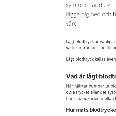
symtom. Får du ett p
lägga dig ned och 
vård.
Lågt blodtryck är vanliga
varierar från person till 
Lågt blodtryck kallas äve
Vad är lågt blodt
När hjärtat pumpar ut blod 
övre trycket eller det sys
finns i blodkärlen mellan 
Hur mäts blodtrycke