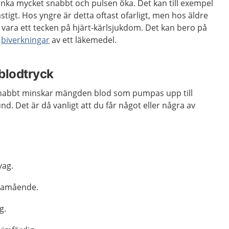
unka mycket snabbt och pulsen öka. Det kan till exempel
tigt. Hos yngre är detta oftast ofarligt, men hos äldre
 vara ett tecken på hjärt-kärlsjukdom. Det kan bero på
l
biverkningar
av ett läkemedel.
blodtryck
r snabbt minskar mängden blod som pumpas upp till
d. Det är då vanligt att du får något eller några av
vag.
llamående.
g.