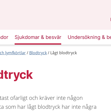
n
Sörmland
.
ador
Sjukdomar & besvär
Undersökning & b
ch lymfkörtlar
Blodtryck
Lågt blodtryck
dtryck
tast ofarligt och kräver inte någon
ta som har lågt blodtryck har inte några