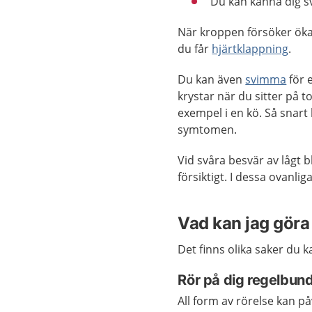
Du kan känna dig s
När kroppen försöker öka
du får
hjärtklappning
.
Du kan även
svimma
för 
krystar när du sitter på t
exempel i en kö. Så snart 
symtomen.
Vid svåra besvär av lågt b
försiktigt. I dessa ovanlig
Vad kan jag göra 
Det finns olika saker du k
Rör på dig regelbun
All form av rörelse kan p