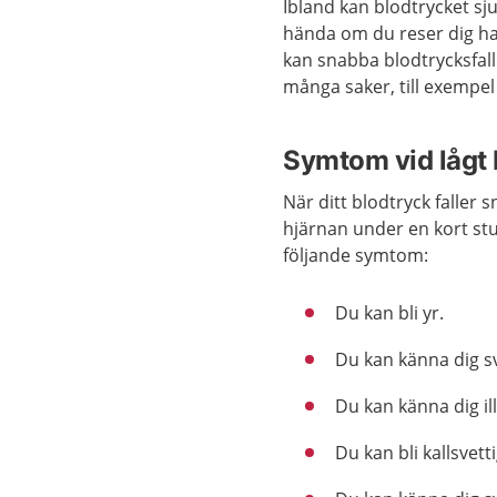
Ibland kan blodtrycket sj
hända om du reser dig has
kan snabba blodtrycksfall
många saker, till exempe
Symtom vid lågt 
När ditt blodtryck falle
hjärnan under en kort stun
följande symtom:
Du kan bli yr.
Du kan känna dig s
Du kan känna dig i
Du kan bli kallsvetti