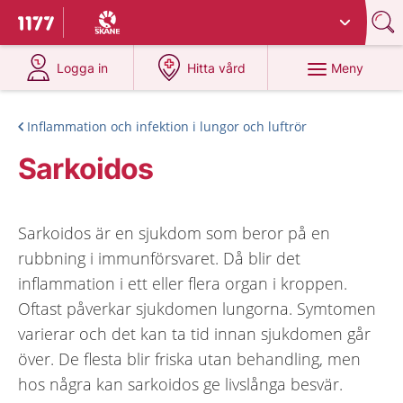
Du har valt region
Skåne
.
Till startsidan för 1177
på 1177.se
på 1177.se
Meny
Logga in
Hitta vård
Inflammation och infektion i lungor och luftrör
Sarkoidos
Sarkoidos är en sjukdom som beror på en
rubbning i immunförsvaret. Då blir det
inflammation i ett eller flera organ i kroppen.
Oftast påverkar sjukdomen lungorna. Symtomen
varierar och det kan ta tid innan sjukdomen går
över. De flesta blir friska utan behandling, men
hos några kan sarkoidos ge livslånga besvär.