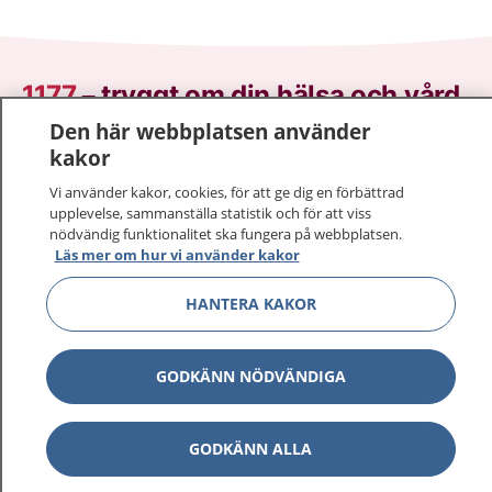
1177
–
tryggt om din hälsa och vård
Den här webbplatsen använder
På 1177.se får du råd om hälsa och information om
kakor
sjukdomar och vilka mottagningar du kan kontakta.
Vi använder kakor, cookies, för att ge dig en förbättrad
Logga in för att läsa din journal och göra dina
upplevelse, sammanställa statistik och för att viss
vårdärenden. Ring telefonnummer 1177 för
nödvändig funktionalitet ska fungera på webbplatsen.
sjukvårdsrådgivning dygnet runt.
Läs mer om hur vi använder kakor
1177 ger dig råd när du vill må bättre.
HANTERA KAKOR
GODKÄNN NÖDVÄNDIGA
Visa inn
1177 på flera språk
GODKÄNN ALLA
Visa inn
Om 1177