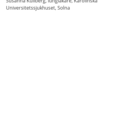
Susanna
Kullberg,
lungläkare,
Karolinska
Universitetssjukhuset,
Solna