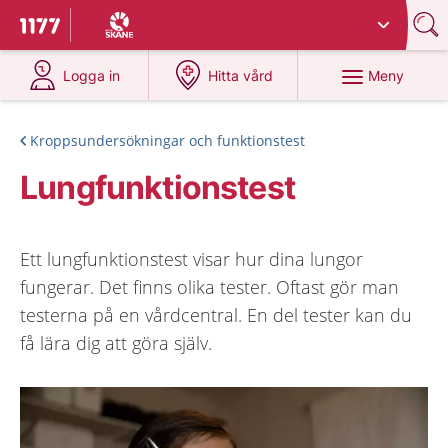
Du har valt region
Skåne
.
Till startsidan för 1177
på 1177.se
på 1177.se
Meny
Logga in
Hitta vård
Kroppsundersökningar och funktionstest
Lungfunktionstest
Ett lungfunktionstest visar hur dina lungor
fungerar. Det finns olika tester. Oftast gör man
testerna på en vårdcentral. En del tester kan du
få lära dig att göra själv.