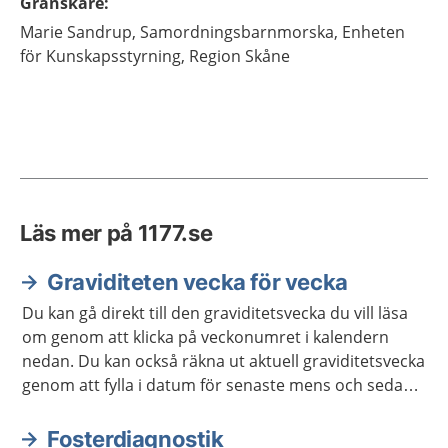
Granskare
:
Marie
Sandrup,
Samordningsbarnmorska,
Enheten
för Kunskapsstyrning,
Region Skåne
Läs mer på 1177.se
Graviditeten vecka för vecka
Du kan gå direkt till den graviditetsvecka du vill läsa
om genom att klicka på veckonumret i kalendern
nedan. Du kan också räkna ut aktuell graviditetsvecka
genom att fylla i datum för senaste mens och sedan
klicka på "beräkna vecka". Du som redan har fått ett
beräknat födelsedatum kan i stället ange det direkt.
Fosterdiagnostik