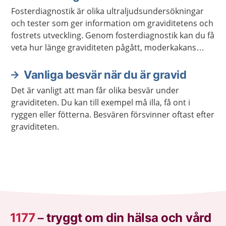
Fosterdiagnostik är olika ultraljudsundersökningar
och tester som ger information om graviditetens och
fostrets utveckling. Genom fosterdiagnostik kan du få
veta hur länge graviditeten pågått, moderkakans
placering, eventuella avvikelser hos fostret,
kromosomavvikelser eller andra avvikelser med
Vanliga besvär när du är gravid
graviditeten.
Det är vanligt att man får olika besvär under
graviditeten. Du kan till exempel må illa, få ont i
ryggen eller fötterna. Besvären försvinner oftast efter
graviditeten.
1177
–
tryggt om din hälsa och vård