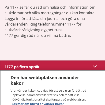
På 1177.se får du råd om hälsa och information om
sjukdomar och vilka mottagningar du kan kontakta.
Logga in för att läsa din journal och göra dina
vårdärenden. Ring telefonnummer 1177 för
sjukvårdsrådgivning dygnet runt.
1177 ger dig råd när du vill må bättre.
Visa inn
1177 på flera språk
Den här webbplatsen använder
Visa inn
Om 1177
kakor
Visa inn
Vi använder kakor, cookies, för att ge dig en förbättrad
Kontakt
upplevelse, sammanställa statistik och för att viss
nödvändig funktionalitet ska fungera på webbplatsen.
Läs mer om hur vi använder kakor