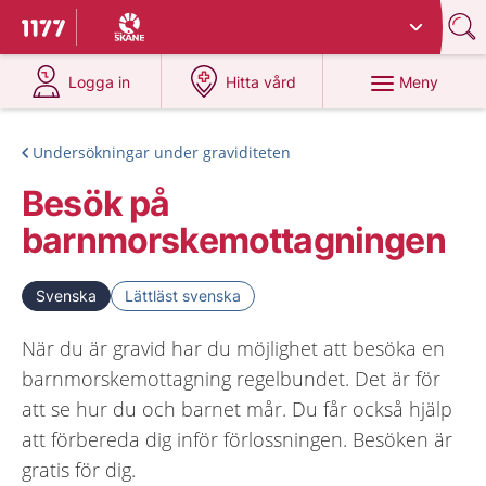
Du har valt region
Skåne
.
Till startsidan för 1177
på 1177.se
på 1177.se
Meny
Logga in
Hitta vård
Undersökningar under graviditeten
Besök på
barnmorskemottagningen
Svenska
Lättläst svenska
När du är gravid har du möjlighet att besöka en
barnmorskemottagning regelbundet. Det är för
att se hur du och barnet mår. Du får också hjälp
att förbereda dig inför förlossningen. Besöken är
gratis för dig.