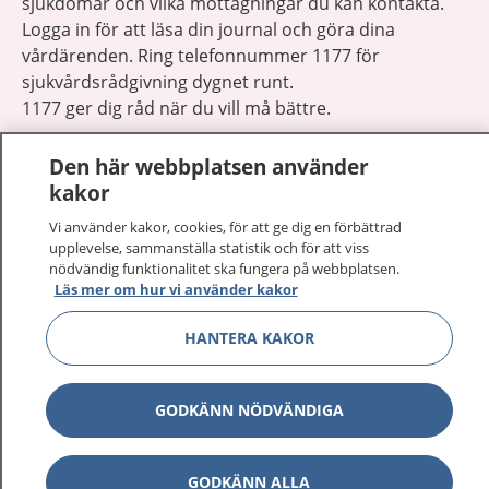
sjukdomar och vilka mottagningar du kan kontakta.
Logga in för att läsa din journal och göra dina
vårdärenden. Ring telefonnummer 1177 för
sjukvårdsrådgivning dygnet runt.
1177 ger dig råd när du vill må bättre.
Den här webbplatsen använder
kakor
Vi använder kakor, cookies, för att ge dig en förbättrad
Visa inn
upplevelse, sammanställa statistik och för att viss
1177 på flera språk
nödvändig funktionalitet ska fungera på webbplatsen.
Läs mer om hur vi använder kakor
Visa inn
Om 1177
HANTERA KAKOR
Visa inn
Kontakt
GODKÄNN NÖDVÄNDIGA
Behandling av personuppgifter
GODKÄNN ALLA