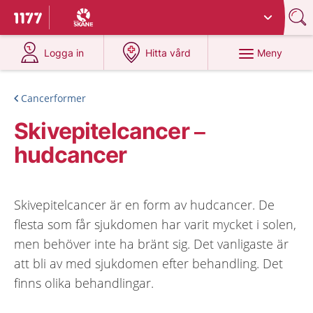
Du har valt region
Skåne
.
Till startsidan för 1177
på 1177.se
på 1177.se
Meny
Logga in
Hitta vård
Cancerformer
Skivepitelcancer –
hudcancer
Skivepitelcancer är en form av hudcancer. De
flesta som får sjukdomen har varit mycket i solen,
men behöver inte ha bränt sig. Det vanligaste är
att bli av med sjukdomen efter behandling. Det
finns olika behandlingar.