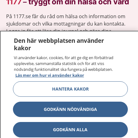
1177
–
tryggt om din hälsa och vård
På 1177.se får du råd om hälsa och information om
sjukdomar och vilka mottagningar du kan kontakta.
Logga in för att läsa din journal och göra dina
vårdärenden. Ring telefonnummer 1177 för
Den här webbplatsen använder
sjukvårdsrådgivning dygnet runt.
kakor
1177 ger dig råd när du vill må bättre.
Vi använder kakor, cookies, för att ge dig en förbättrad
upplevelse, sammanställa statistik och för att viss
nödvändig funktionalitet ska fungera på webbplatsen.
Läs mer om hur vi använder kakor
HANTERA KAKOR
Visa inn
1177 på flera språk
Visa inn
GODKÄNN NÖDVÄNDIGA
Om 1177
Visa inn
Kontakt
GODKÄNN ALLA