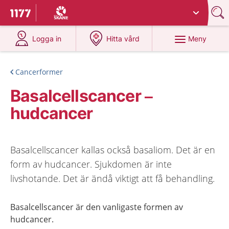
Du har valt region
Skåne
.
Till startsidan för 1177
på 1177.se
på 1177.se
Meny
Logga in
Hitta vård
Cancerformer
Basalcellscancer –
hudcancer
Basalcellscancer kallas också basaliom. Det är en
form av hudcancer. Sjukdomen är inte
livshotande. Det är ändå viktigt att få behandling.
Basalcellscancer är den vanligaste formen av
hudcancer.