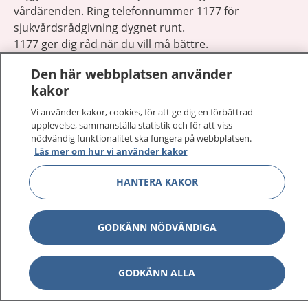
vårdärenden. Ring telefonnummer 1177 för
sjukvårdsrådgivning dygnet runt.
1177 ger dig råd när du vill må bättre.
Den här webbplatsen använder
kakor
Vi använder kakor, cookies, för att ge dig en förbättrad
upplevelse, sammanställa statistik och för att viss
Visa inn
1177 på flera språk
nödvändig funktionalitet ska fungera på webbplatsen.
Läs mer om hur vi använder kakor
Visa inn
Om 1177
HANTERA KAKOR
Visa inn
Kontakt
GODKÄNN NÖDVÄNDIGA
Behandling av personuppgifter
GODKÄNN ALLA
Hantering av kakor