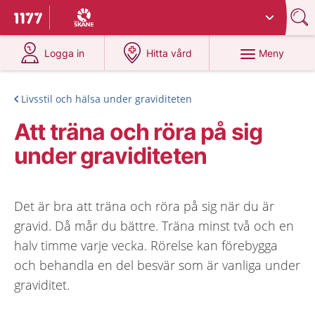
Du har valt region
Skåne
.
Till startsidan för 1177
på 1177.se
på 1177.se
Meny
Logga in
Hitta vård
Livsstil och hälsa under graviditeten
Att träna och röra på sig
under graviditeten
Det är bra att träna och röra på sig när du är
gravid. Då mår du bättre. Träna minst två och en
halv timme varje vecka. Rörelse kan förebygga
och behandla en del besvär som är vanliga under
graviditet.