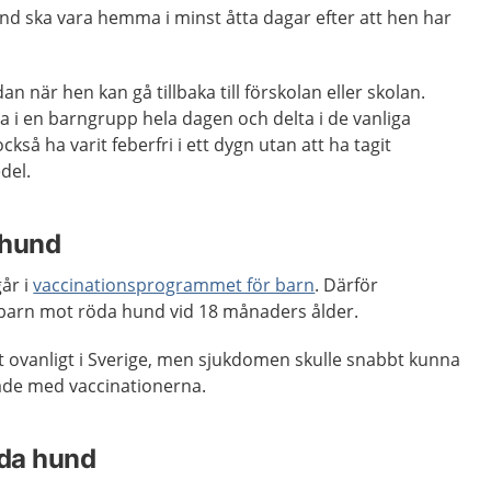
nd ska vara hemma i minst åtta dagar efter att hen har
 när hen kan gå tillbaka till förskolan eller skolan.
a i en barngrupp hela dagen och delta i de vanliga
ckså ha varit feberfri i ett dygn utan att ha tagit
del.
 hund
år i
vaccinationsprogrammet för barn
. Därför
a barn mot röda hund vid 18 månaders ålder.
 ovanligt i Sverige, men sjukdomen skulle snabbt kunna
tade med vaccinationerna.
öda hund