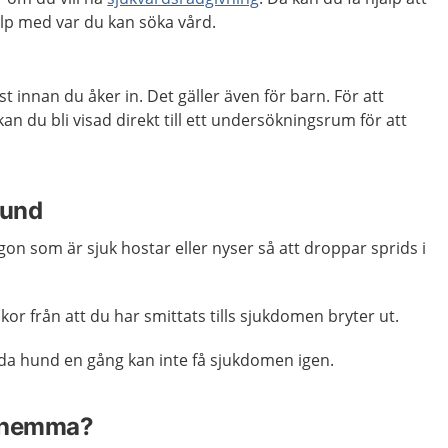
p med var du kan söka vård.
st innan du åker in. Det gäller även för barn. För att
an du bli visad direkt till ett undersökningsrum för att
hund
gon som är sjuk hostar eller nyser så att droppar sprids i
eckor från att du har smittats tills sjukdomen bryter ut.
öda hund en gång kan inte få sjukdomen igen.
a hemma?