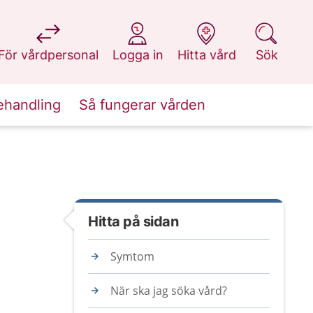
på 1177.se
på 1177.se
på 1177.se
på 1177.se
För vårdpersonal
Logga in
Hitta vård
Sök
ehandling
Så fungerar vården
Hitta på sidan
Symtom
När ska jag söka vård?