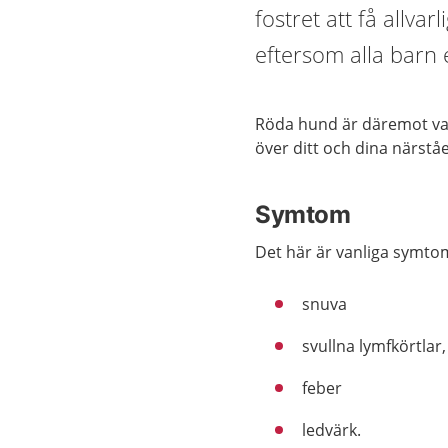
fostret att få allva
eftersom alla barn 
Röda hund är däremot van
över ditt och dina närst
Symtom
Det här är vanliga symt
snuva
svullna lymfkörtlar,
feber
ledvärk.