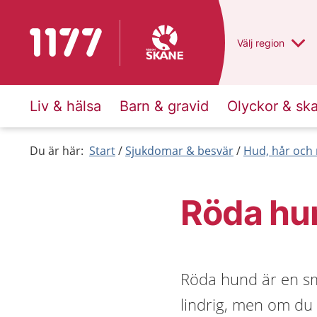
Till startsidan för 1177
Du har valt regio
Välj
en annan
region
Liv & hälsa
Barn & gravid
Olyckor & sk
Du är här:
Start
Sjukdomar & besvär
Hud, hår och 
Röda hu
Röda hund är en sm
lindrig, men om du 