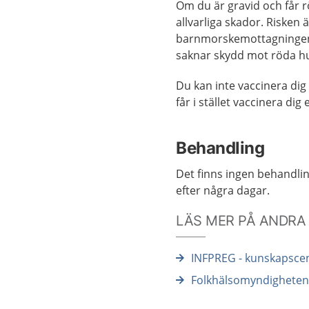
Om du är gravid och får rö
allvarliga skador. Risken 
barnmorskemottagningen 
saknar skydd mot röda h
Du kan inte vaccinera dig
får i stället vaccinera di
Behandling
Det finns ingen behandli
efter några dagar.
LÄS MER PÅ ANDRA
INFPREG - kunskapscen
Folkhälsomyndigheten