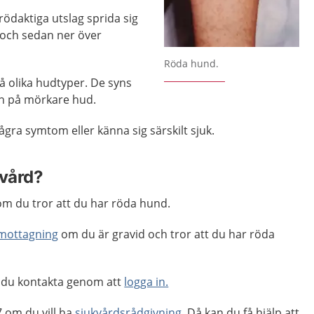
rödaktiga utslag sprida sig
t och sedan ner över
Röda hund.
på olika hudtyper. De syns
än på mörkare hud.
några symtom eller känna sig särskilt sjuk.
 vård?
m du tror att du har röda hund.
mottagning
om du är gravid och tror att du har röda
 du kontakta genom att
logga in.
 om du vill ha
sjukvårdsrådgivning
. Då kan du få hjälp att