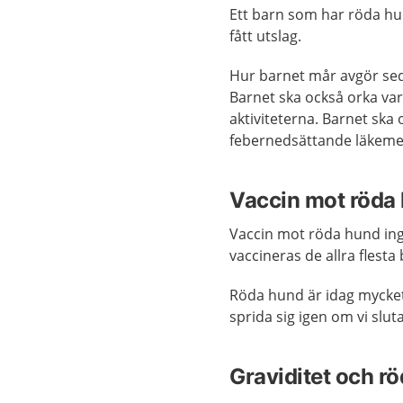
Ett barn som har röda hu
fått utslag.
Hur barnet mår avgör sedan
Barnet ska också orka var
aktiviteterna. Barnet ska o
febernedsättande läkeme
Vaccin mot röda
Vaccin mot röda hund ing
vaccineras de allra flest
Röda hund är idag mycket
sprida sig igen om vi slu
Graviditet och r