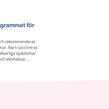
ogrammet för
s och rekommenderas
mar. Barn vaccineras
allvarliga sjukdomar.
och elevhälsan
s för barnet att få