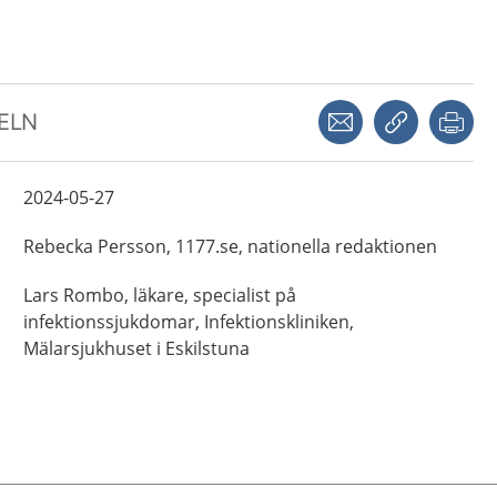
Dela via mejl
Kopiera län
Skr
KELN
2024-05-27
Rebecka
Persson,
1177.se, nationella redaktionen
Lars
Rombo,
läkare, specialist på
infektionssjukdomar,
Infektionskliniken,
Mälarsjukhuset i Eskilstuna