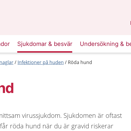
n
Skåne
.
ador
Sjukdomar & besvär
Undersökning & b
naglar
Infektioner på huden
Röda hund
nd
ittsam virussjukdom. Sjukdomen är oftast
får röda hund när du är gravid riskerar