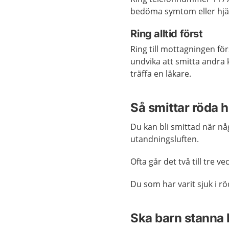
bedöma symtom eller hjäl
Ring alltid först
Ring till mottagningen för
undvika att smitta andra k
träffa en läkare.
Så smittar röda 
Du kan bli smittad när nå
utandningsluften.
Ofta går det två till tre v
Du som har varit sjuk i r
Ska barn stann