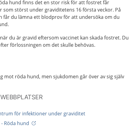
da hund finns det en stor risk för att fostret får
är som störst under graviditetens 16 första veckor. På
får du lämna ett blodprov för att undersöka om du
und.
 när du är gravid eftersom vaccinet kan skada fostret. Du
g efter förlossningen om det skulle behövas.
ng mot röda hund, men sjukdomen går över av sig själv
 WEBBPLATSER
trum för infektioner under graviditet
 - Röda hund