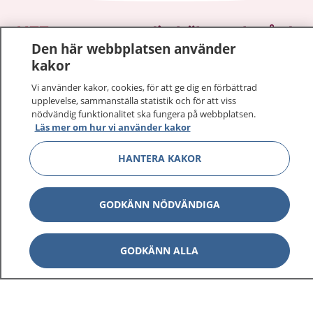
1177
–
tryggt om din hälsa och vård
Den här webbplatsen använder
kakor
På 1177.se får du råd om hälsa och information om
sjukdomar och vilka mottagningar du kan kontakta.
Vi använder kakor, cookies, för att ge dig en förbättrad
Logga in för att läsa din journal och göra dina
upplevelse, sammanställa statistik och för att viss
nödvändig funktionalitet ska fungera på webbplatsen.
vårdärenden. Ring telefonnummer 1177 för
Läs mer om hur vi använder kakor
sjukvårdsrådgivning dygnet runt.
1177 ger dig råd när du vill må bättre.
HANTERA KAKOR
GODKÄNN NÖDVÄNDIGA
Visa inn
1177 på flera språk
GODKÄNN ALLA
Visa inn
Om 1177