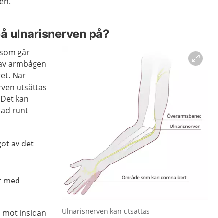
en.
på ulnarisnerven på?
 som går
 av armbågen
gret. När
ven utsättas
. Det kan
nad runt
ot av det
r med
Förstora bilden
Ulnarisnerven kan utsättas
d mot insidan