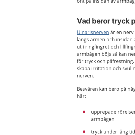
ont på insidan av armbåg
Vad beror tryck 
Ulnarisnerven
är en nerv
längs armen och insidan
ut i ringfingret och lillfin
armbågen böjs så kan ner
för tryck och påfrestning
skapa irritation och svull
nerven.
Besvären kan bero på någ
här:
upprepade rörelse
armbågen
tryck under lång ti