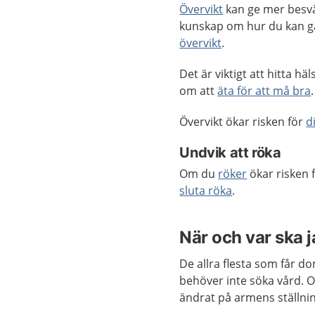
Övervikt
kan ge mer besvä
kunskap om hur du kan gå 
övervikt
.
Det är viktigt att hitta
om att
äta för att må bra
.
Övervikt ökar risken för
d
Undvik att röka
Om du
röker
ökar risken 
sluta röka
.
När och var ska 
De allra flesta som får d
behöver inte söka vård. O
ändrat på armens ställnin