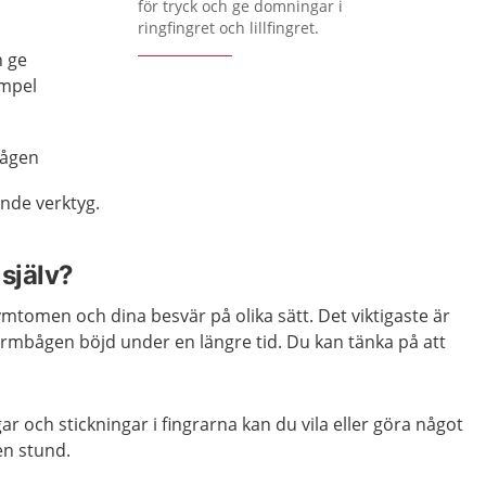
för tryck och ge domningar i
ringfingret och lillfingret.
 ge
empel
bågen
nde verktyg.
själv?
ymtomen och dina besvär på olika sätt. Det viktigaste är
 armbågen böjd under en längre tid. Du kan tänka på att
 och stickningar i fingrarna kan du vila eller göra något
n stund.