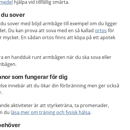
emedel
hjälpa vid tillfällig smärta.
 du sover
du sover med böjd armbåge till exempel om du ligger
t. Du kan prova att sova med en så kallad
ortos
för
r mycket. En sådan ortos finns att köpa på ett apotek
ira en handduk runt armbågen när du ska sova eller
mbågen.
nor som fungerar för dig
örelse innebär att du ökar din förbränning men ger också
r.
de aktiviteter är att styrketräna, ta promenader,
kan du
läsa mer om träning och fysisk hälsa
.
 behöver