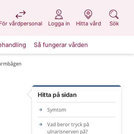
på 1177.se
på 1177.se
på 1177.se
på 1177.se
För vårdpersonal
Logga in
Hitta vård
Sök
ehandling
Så fungerar vården
i armbågen
Hitta på sidan
Symtom
Vad beror tryck på
ulnarisnerven på?