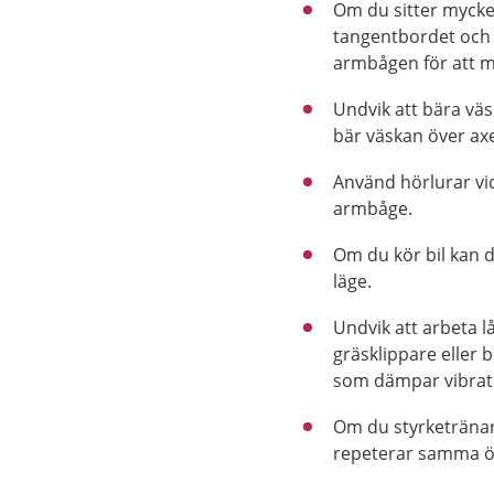
Om du sitter mycket
tangentbordet och 
armbågen för att m
Undvik att bära vä
bär väskan över axe
Använd hörlurar vid
armbåge.
Om du kör bil kan d
läge.
Undvik att arbeta l
gräsklippare eller
som dämpar vibrat
Om du styrketränar 
repeterar samma öv