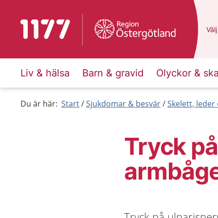
Till startsidan för 1177
Du 
Välj
Liv & hälsa
Barn & gravid
Olyckor & sk
Du är här:
Start
Sjukdomar & besvär
Skelett, lede
Tryck på
armbåg
Tryck på ulnarisner