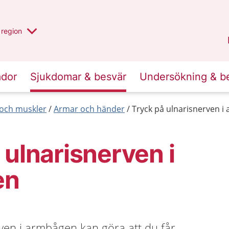
har valt region
en annan
region
Östergötland
.
ador
Sjukdomar & besvär
Undersökning & b
r och muskler
Armar och händer
Tryck på ulnarisnerven 
 ulnarisnerven i
en
ven i armbågen kan göra att du får