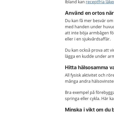
Ibland kan
receptfria läk
Använd en ortos när
Du kan få mer besvär om 
med handen under huvude
att inte böja armbågen fö
eller i en sjukvårdsaffär.
Du kan också prova att v
lägga en kudde under ar
Hitta hälsosamma va
All fysisk aktivitet och r
många andra hälsovinste
Bra exempel på förebyggan
springa eller cykla. Här 
Minska i vikt om du