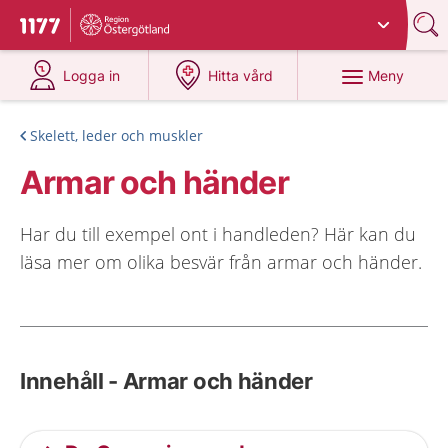
Du har valt region
Östergötland
.
Till startsidan för 1177
på 1177.se
på 1177.se
Meny
Logga in
Hitta vård
Skelett, leder och muskler
Armar och händer
Har du till exempel ont i handleden? Här kan du
läsa mer om olika besvär från armar och händer.
Innehåll - Armar och händer