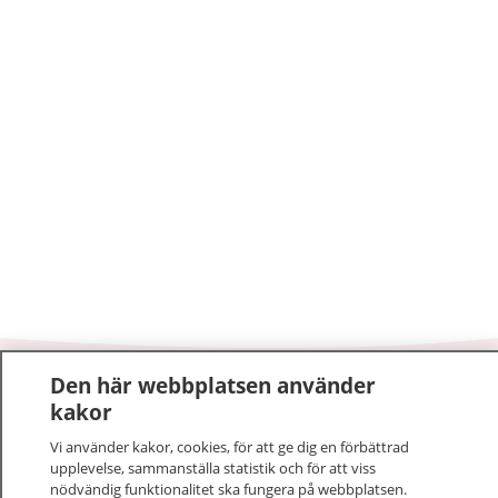
Den här webbplatsen använder
1177
–
tryggt om din hälsa och vård
kakor
Vi använder kakor, cookies, för att ge dig en förbättrad
På 1177.se får du råd om hälsa och information om
upplevelse, sammanställa statistik och för att viss
sjukdomar och vilka mottagningar du kan kontakta.
nödvändig funktionalitet ska fungera på webbplatsen.