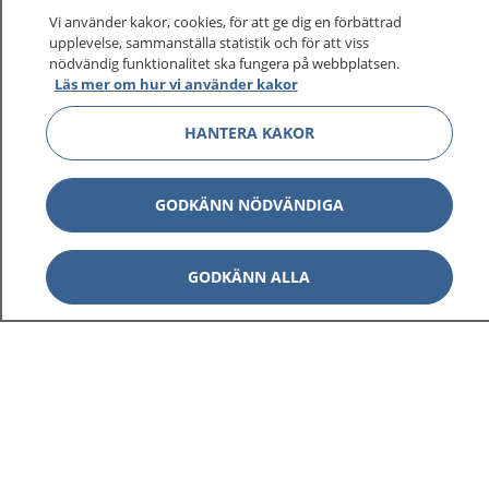
sjukvårdsrådgivning dygnet runt.
Vi använder kakor, cookies, för att ge dig en förbättrad
1177 ger dig råd när du vill må bättre.
upplevelse, sammanställa statistik och för att viss
nödvändig funktionalitet ska fungera på webbplatsen.
Läs mer om hur vi använder kakor
HANTERA KAKOR
Visa inn
1177 på flera språk
GODKÄNN NÖDVÄNDIGA
Visa inn
Om 1177
GODKÄNN ALLA
Visa inn
Kontakt
Behandling av personuppgifter
Hantering av kakor