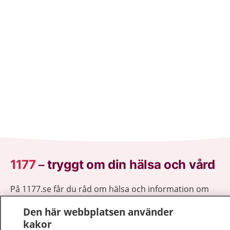
1177
–
tryggt om din hälsa och vård
På 1177.se får du råd om hälsa och information om
sjukdomar och vilka mottagningar du kan kontakta.
Den här webbplatsen använder
Logga in för att läsa din journal och göra dina
kakor
vårdärenden. Ring telefonnummer 1177 för