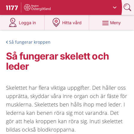
Du har valt region
Östergötland
.
Till startsidan för 1177
på 1177.se
på 1177.se
Meny
Logga in
Hitta vård
Så fungerar kroppen
Så fungerar skelett och
leder
Skelettet har flera viktiga uppgifter. Det håller oss
upprätta, skyddar våra inre organ och är fäste för
musklerna. Skelettets ben hålls ihop med leder. I
lederna kan benen röra sig mot varandra. Det
gör att hela kroppen kan röra sig. Inuti skelettet
bildas också blodkropparna.