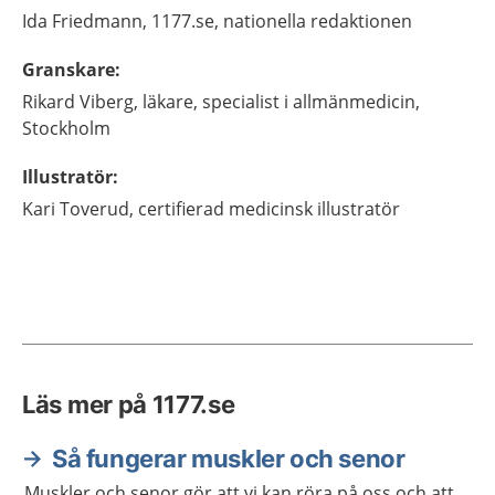
Ida
Friedmann,
1177.se, nationella redaktionen
Granskare
:
Rikard
Viberg,
läkare, specialist i allmänmedicin,
Stockholm
Illustratör
:
Kari
Toverud,
certifierad medicinsk illustratör
Läs mer på 1177.se
Så fungerar muskler och senor
Muskler och senor gör att vi kan röra på oss och att