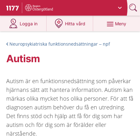
Du har valt region
Östergötland
.
Till startsidan för 1177
på 1177.se
på 1177.se
Meny
Logga in
Hitta vård
Neuropsykiatriska funktionsnedsättningar – npf
Autism
Autism är en funktionsnedsättning som påverkar
hjärnans sätt att hantera information. Autism kan
märkas olika mycket hos olika personer. För att få
diagnosen autism behöver du få en utredning.
Det finns stöd och hjälp att få för dig som har
autism och för dig som är förälder eller
närstående.