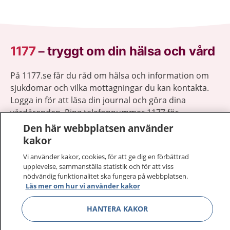
1177
–
tryggt om din hälsa och vård
På 1177.se får du råd om hälsa och information om
sjukdomar och vilka mottagningar du kan kontakta.
Logga in för att läsa din journal och göra dina
vårdärenden. Ring telefonnummer 1177 för
sjukvårdsrådgivning dygnet runt.
Den här webbplatsen använder
1177 ger dig råd när du vill må bättre.
kakor
Vi använder kakor, cookies, för att ge dig en förbättrad
upplevelse, sammanställa statistik och för att viss
nödvändig funktionalitet ska fungera på webbplatsen.
Läs mer om hur vi använder kakor
Visa inn
1177 på flera språk
HANTERA KAKOR
Visa inn