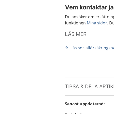
Vem kontaktar j
Du ansöker om ersättnin
funktionen
Mina sidor
. D
LÄS MER
Läs socialförsäkrings
TIPSA & DELA ARTI
Senast uppdaterad
: