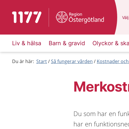
Till startsidan för 1177
Du 
Välj
Liv & hälsa
Barn & gravid
Olyckor & sk
Du är här:
Start
Så fungerar vården
Kostnader och
Merkost
Du som har en funk
har en funktionsned