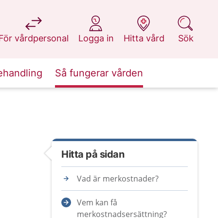
på 1177.se
på 1177.se
på 1177.se
på 1177.se
För vårdpersonal
Logga in
Hitta vård
Sök
ehandling
Så fungerar vården
Hitta på sidan
Vad är merkostnader?
Vem kan få
merkostnadsersättning?