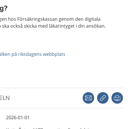
ag?
gen hos Försäkringskassan genom den digitala
u ska också skicka med läkarintyget i din ansökan.
balken på riksdagens webbplats
Dela via mejl
Kopiera län
Skr
KELN
2026-01-01