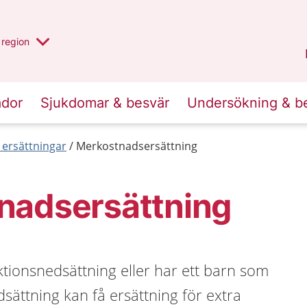
har valt region
en annan
region
Östergötland
.
ador
Sjukdomar & besvär
Undersökning & b
 ersättningar
Merkostnadsersättning
nadsersättning
tionsnedsättning eller har ett barn som
sättning kan få ersättning för extra