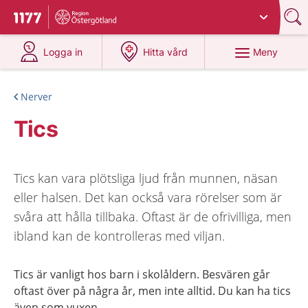
Du har valt region
Östergötland
.
Till startsidan för 1177
på 1177.se
på 1177.se
Meny
Logga in
Hitta vård
Nerver
Tics
Tics kan vara plötsliga ljud från munnen, näsan
eller halsen. Det kan också vara rörelser som är
svåra att hålla tillbaka. Oftast är de ofrivilliga, men
ibland kan de kontrolleras med viljan.
Tics är vanligt hos barn i skolåldern. Besvären går
oftast över på några år, men inte alltid. Du kan ha tics
även som vuxen.