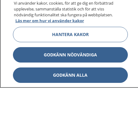
Vi använder kakor, cookies, för att ge dig en förbättrad
upplevelse, sammanställa statistik och för att viss
1177
–
tryggt om din hälsa och vård
nödvändig funktionalitet ska fungera på webbplatsen.
Läs mer om hur vi använder kakor
På 1177.se får du råd om hälsa och information om
HANTERA KAKOR
sjukdomar och vilka mottagningar du kan kontakta.
Logga in för att läsa din journal och göra dina
vårdärenden. Ring telefonnummer 1177 för
GODKÄNN NÖDVÄNDIGA
sjukvårdsrådgivning dygnet runt.
1177 ger dig råd när du vill må bättre.
GODKÄNN ALLA
Visa inn
1177 på flera språk
Visa inn
Om 1177
Visa inn