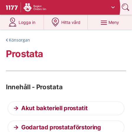
Du har valt region
Örebro län
.
Till startsidan för 1177
på 1177.se
på 1177.se
Meny
Logga in
Hitta vård
Könsorgan
Prostata
Innehåll - Prostata
Akut bakteriell prostatit
Godartad prostataförstoring