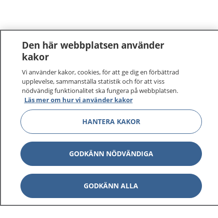
Den här webbplatsen använder
kakor
Vi använder kakor, cookies, för att ge dig en förbättrad
upplevelse, sammanställa statistik och för att viss
nödvändig funktionalitet ska fungera på webbplatsen.
Läs mer om hur vi använder kakor
1177
–
tryggt om din hälsa och vård
HANTERA KAKOR
På 1177.se får du råd om hälsa och information om
GODKÄNN NÖDVÄNDIGA
sjukdomar och vilka mottagningar du kan kontakta.
Logga in för att läsa din journal och göra dina
vårdärenden. Ring telefonnummer 1177 för
GODKÄNN ALLA
sjukvårdsrådgivning dygnet runt.
1177 ger dig råd när du vill må bättre.