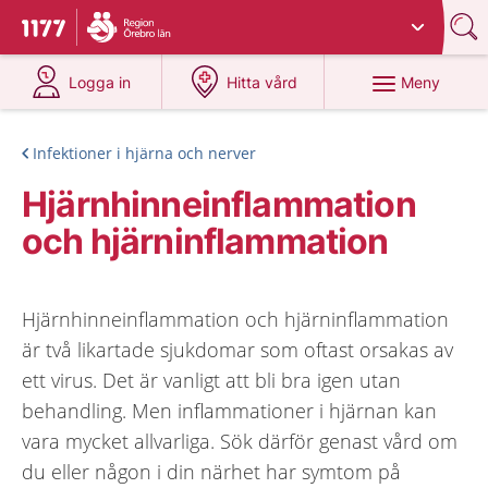
Du har valt region
Örebro län
.
Till startsidan för 1177
på 1177.se
på 1177.se
Meny
Logga in
Hitta vård
Infektioner i hjärna och nerver
Hjärnhinneinflammation
och hjärninflammation
Hjärnhinneinflammation och hjärninflammation
är två likartade sjukdomar som oftast orsakas av
ett virus. Det är vanligt att bli bra igen utan
behandling. Men inflammationer i hjärnan kan
vara mycket allvarliga. Sök därför genast vård om
du eller någon i din närhet har symtom på