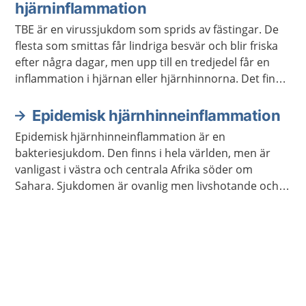
hjärninflammation
TBE är en virussjukdom som sprids av fästingar. De
flesta som smittas får lindriga besvär och blir friska
efter några dagar, men upp till en tredjedel får en
inflammation i hjärnan eller hjärnhinnorna. Det finns
vaccin mot TBE.
Epidemisk hjärnhinneinflammation
Epidemisk hjärnhinneinflammation är en
bakteriesjukdom. Den finns i hela världen, men är
vanligast i västra och centrala Afrika söder om
Sahara. Sjukdomen är ovanlig men livshotande och
kan dessutom ge bestående besvär.