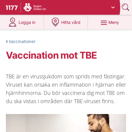
Du har valt region
Örebro län
.
Till startsidan för 1177
på 1177.se
på 1177.se
Meny
Logga in
Hitta vård
Vaccinationer
Vaccination mot TBE
TBE är en virussjukdom som sprids med fästingar.
Viruset kan orsaka en inflammation i hjärnan eller
hjärnhinnorna. Du bör vaccinera dig mot TBE om
du ska vistas i områden där TBE-viruset finns.