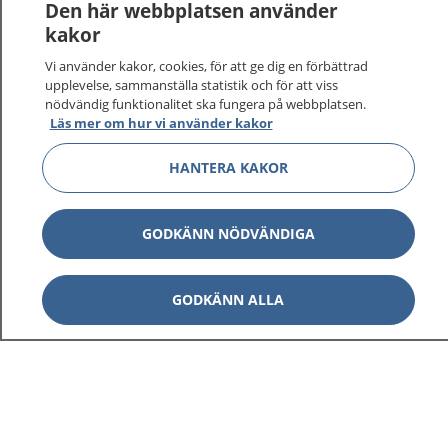
Den här webbplatsen använder
kakor
Vi använder kakor, cookies, för att ge dig en förbättrad
upplevelse, sammanställa statistik och för att viss
nödvändig funktionalitet ska fungera på webbplatsen.
Visa inn
1177 på flera språk
Läs mer om hur vi använder kakor
Visa inn
HANTERA KAKOR
Om 1177
Visa inn
Kontakt
GODKÄNN NÖDVÄNDIGA
Behandling av personuppgifter
GODKÄNN ALLA
Hantering av kakor
Inställningar för kakor