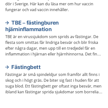
dör i Sverige. Här kan du läsa mer om hur vaccin
fungerar och vad vaccin innehåller.
TBE – fästingburen
hjärninflammation
TBE är en virussjukdom som sprids av fästingar. De
flesta som smittas får lindriga besvär och blir friska
efter några dagar, men upp till en tredjedel får en
inflammation i hjärnan eller hjärnhinnorna. Det finns
vaccin mot TBE.
Fästingbett
Fästingar är små spindeldjur som framför allt finns i
skog och i högt gräs. De biter sig fast i huden för att
suga blod. Ett fästingbett ger oftast inga besvär, men
ibland kan fästingar sprida sjukdomar som borrelia
och TBE.