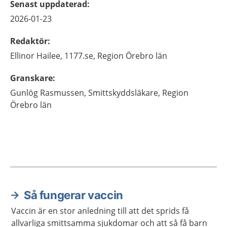
Senast uppdaterad
:
2026-01-23
Redaktör
:
Ellinor
Hailee,
1177.se, Region Örebro län
Granskare
:
Gunlög
Rasmussen,
Smittskyddsläkare,
Region
Örebro län
Så fungerar vaccin
Aktuella artiklar
Vaccin är en stor anledning till att det sprids få
allvarliga smittsamma sjukdomar och att så få barn