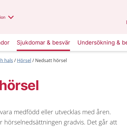
valt region
annan
ion
Örebro län
.
ador
Sjukdomar & besvär
Undersökning & b
h hals
Hörsel
Nedsatt hörsel
hörsel
 vara medfödd eller utvecklas med åren.
örselnedsättningen gradvis. Det går att