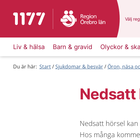
Till startsidan för 1177
Du har 
Välj
en 
reg
Liv & hälsa
Barn & gravid
Olyckor & sk
Du är här:
Start
Sjukdomar & besvär
Öron, näsa oc
Nedsatt 
Nedsatt hörsel kan
Hos många kommer h