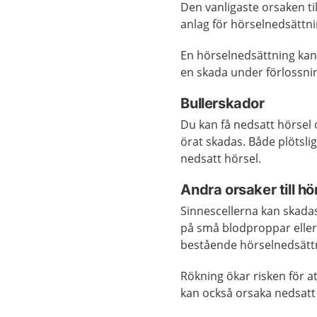
Den vanligaste orsaken ti
anlag för hörselnedsättni
En hörselnedsättning kan 
en skada under förlossni
Bullerskador
Du kan få nedsatt hörsel o
örat skadas. Både plötslig
nedsatt hörsel.
Andra orsaker till h
Sinnescellerna kan skada
på små blodproppar eller å
bestående hörselnedsätt
Rökning ökar risken för a
kan också orsaka nedsatt