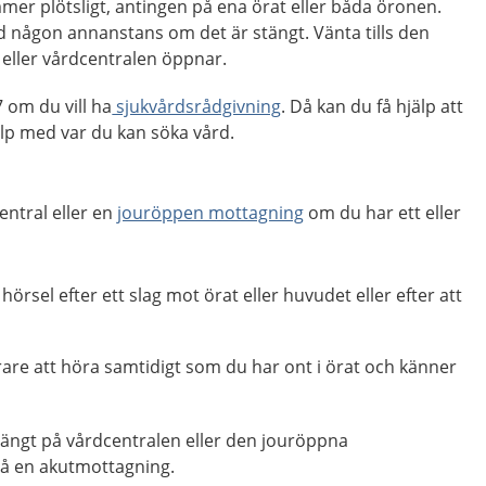
er plötsligt, antingen på ena örat eller båda öronen.
d någon annanstans om det är stängt. Vänta tills den
eller vårdcentralen öppnar.
om du vill ha
sjukvårdsrådgivning
. Då kan du få hjälp att
p med var du kan söka vård.
entral eller en
jouröppen mottagning
om du har ett eller
hörsel efter ett slag mot örat eller huvudet eller efter att
årare att höra samtidigt som du har ont i örat och känner
stängt på vårdcentralen eller den jouröppna
på en akutmottagning.