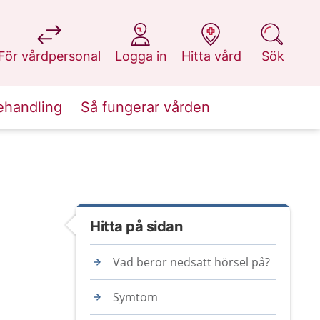
på 1177.se
på 1177.se
på 1177.se
på 1177.se
För vårdpersonal
Logga in
Hitta vård
Sök
ehandling
Så fungerar vården
Hitta på sidan
Vad beror nedsatt hörsel på?
Symtom