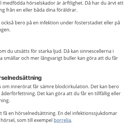
ll medfödda hörselskador är ärftlighet. Då har du ärvt ett
ng från en eller båda dina föräldrar.
också bero på en infektion under fosterstadiet eller på
ngen.
m du utsätts för starka ljud. Då kan sinnescellerna i
a smällar och mer långvarigt buller kan göra att du får
örselnedsättning
s om innerörat får sämre blodcirkulation. Det kan bero
derförfettning. Det kan göra att du får en tillfällig eller
ning.
tt få en hörselnedsättning. En del infektionssjukdomar
 hörsel, som till exempel
borrelia
.