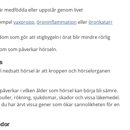
r medfödda eller uppstår genom livet
exempel
vaxpropp
,
öroninflammation
eller
öronkatarr
dom som gör att stigbygeln i örat blir mindre rörlig
om som påverkar hörseln.
s
ll nedsatt hörsel är att kroppen och hörselorganen
påverkar i vilken ålder som hörsel kan börja bli sämre.
 buller, rökning, sjukdomar, skador och vissa läkemedel.
 du har ärvt vissa gener som ökar sannolikheten för en
ador