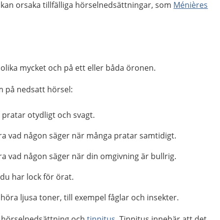
an orsaka tillfälliga hörselnedsättningar, som
Ménières
olika mycket och på ett eller båda öronen.
m på nedsatt hörsel:
 pratar otydligt och svagt.
öra vad någon säger när många pratar samtidigt.
ra vad någon säger när din omgivning är bullrig.
u har lock för örat.
höra ljusa toner, till exempel fåglar och insekter.
ha hörselnedsättning och
tinnitus
. Tinnitus innebär att det