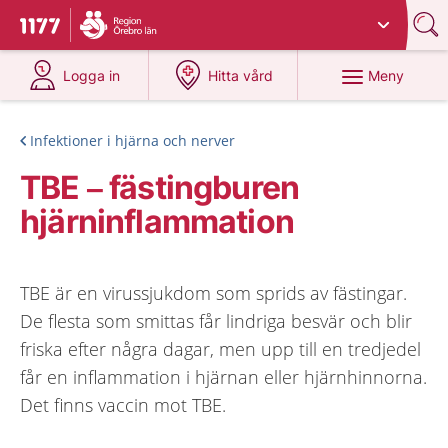
Du har valt region
Örebro län
.
Till startsidan för 1177
på 1177.se
på 1177.se
Meny
Logga in
Hitta vård
Infektioner i hjärna och nerver
TBE – fästingburen
hjärninflammation
TBE är en virussjukdom som sprids av fästingar.
De flesta som smittas får lindriga besvär och blir
friska efter några dagar, men upp till en tredjedel
får en inflammation i hjärnan eller hjärnhinnorna.
Det finns vaccin mot TBE.