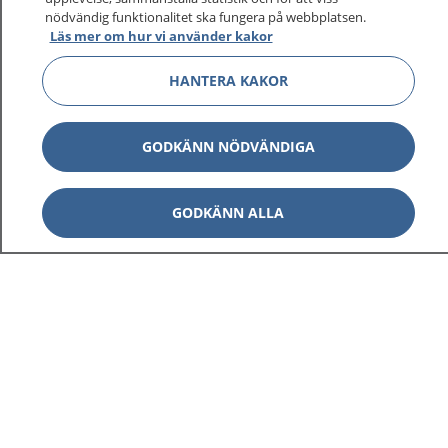
1177 ger dig råd när du vill må bättre.
nödvändig funktionalitet ska fungera på webbplatsen.
Läs mer om hur vi använder kakor
HANTERA KAKOR
Visa inn
1177 på flera språk
GODKÄNN NÖDVÄNDIGA
Visa inn
Om 1177
GODKÄNN ALLA
Visa inn
Kontakt
Behandling av personuppgifter
Hantering av kakor
Inställningar för kakor