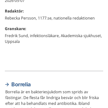
2026-05-07
Redaktör
:
Rebecka
Persson,
1177.se, nationella redaktionen
Granskare
:
Fredrik
Sund,
infektionsläkare,
Akademiska sjukhuset,
Uppsala
Borrelia
Aktuella artiklar
Borrelia är en bakteriesjukdom som sprids av
fästingar. De flesta får lindriga besvär och blir friska
efter att ha behandlats med antibiotika. Ibland