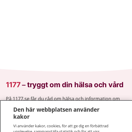
1177
–
tryggt om din hälsa och vård
På 1177.se får du råd om hälsa och information om
sjukdomar och vilka mottagningar du kan kontakta.
Den här webbplatsen använder
Logga in för att läsa din journal och göra dina
kakor
vårdärenden. Ring telefonnummer 1177 för
Vi använder kakor, cookies, för att ge dig en förbättrad
sjukvårdsrådgivning dygnet runt.
upplevelse, sammanställa statistik och för att viss