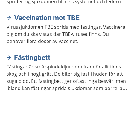
sprider sig sjukdomen till nervsystemet och lederna,
och då kan det ta längre tid att bli frisk.
Vaccination mot TBE
Virussjukdomen TBE sprids med fästingar. Vaccinera
dig om du ska vistas där TBE-viruset finns. Du
behöver flera doser av vaccinet.
Fästingbett
Fästingar är små spindeldjur som framför allt finns i
skog och i högt gräs. De biter sig fast i huden för att
suga blod. Ett fästingbett ger oftast inga besvär, men
ibland kan fästingar sprida sjukdomar som borrelia
och TBE.