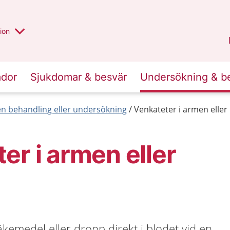
valt region
annan
ion
Örebro län
.
ador
Sjukdomar & besvär
Undersökning & b
en behandling eller undersökning
Venkateter i armen elle
er i armen eller
kemedel eller dropp direkt i blodet vid en