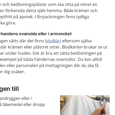
 och bedövningsplåster som ska sitta på minst en
kan förbereda detta själv hemma. Både krämen och
eptfritt på apotek. I förpackningen finns tydliga
ska göra.
 handens ovansida eller i armvecket
ngen sätts där det finns
blodkärl
eftersom själva
är krämen eller plåstret sitter. Blodkärlen brukar se ut
r under huden. Det är bra att sätta bedövningen på
ill exempel på båda händernas ovansidor. Du kan alltid
en eller personalen på mottagningen där du ska få
r dig osäker.
en till
andryggen eller i
å läkemedel eller dropp