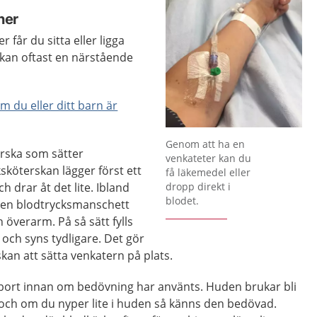
 ner
 får du sitta eller ligga
 kan oftast en närstående
 du eller ditt barn är
Förstora bilden
Genom att ha en
erska som sätter
venkateter kan du
ksköterskan lägger först ett
få läkemedel eller
 drar åt det lite. Ibland
dropp direkt i
blodet.
 en blodtrycksmanschett
överarm. På så sätt fylls
och syns tydligare. Det gör
skan att sätta venkatern på plats.
s bort innan om bedövning har använts. Huden brukar bli
 och om du nyper lite i huden så känns den bedövad.