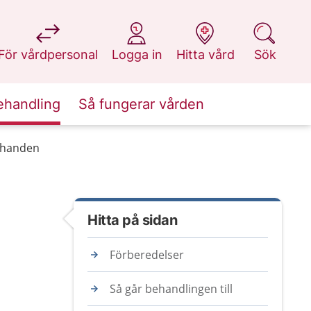
på 1177.se
på 1177.se
på 1177.se
på 1177.se
För vårdpersonal
Logga in
Hitta vård
Sök
ehandling
Så fungerar vården
r handen
Hitta på sidan
Förberedelser
Så går behandlingen till