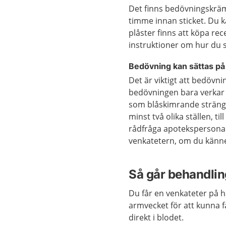
Det finns bedövningskräm
timme innan sticket. Du 
plåster finns att köpa rec
instruktioner om hur du 
Bedövning kan sättas på
Det är viktigt att bedövni
bedövningen bara verkar d
som blåskimrande stränga
minst två olika ställen, t
rådfråga apotekspersonal
venkatetern, om du känne
Så går behandling
Du får en venkateter på h
armvecket för att kunna f
direkt i blodet.