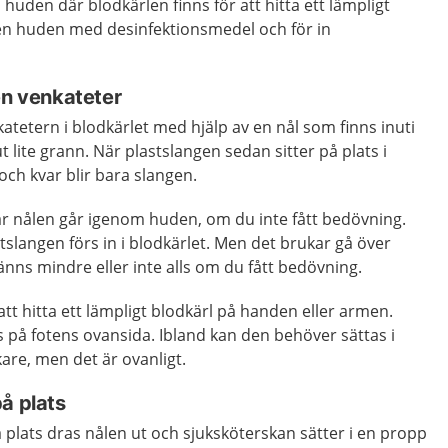
huden där blodkärlen finns för att hitta ett lämpligt
hen huden med desinfektionsmedel och för in
en venkateter
katetern i blodkärlet med hjälp av en nål som finns inuti
 lite grann. När plastslangen sedan sitter på plats i
och kvar blir bara slangen.
 när nålen går igenom huden, om du inte fått bedövning.
stslangen förs in i blodkärlet. Men det brukar gå över
änns mindre eller inte alls om du fått bedövning.
att hitta ett lämpligt blodkärl på handen eller armen.
 på fotens ovansida. Ibland kan den behöver sättas i
äkare, men det är ovanligt.
å plats
å plats dras nålen ut och sjuksköterskan sätter i en propp