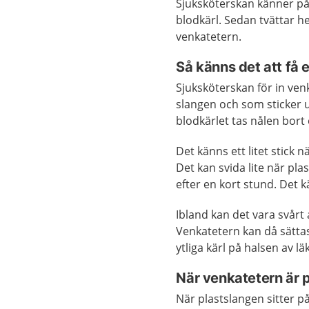
Sjuksköterskan känner på 
blodkärl. Sedan tvättar 
venkatetern.
Så känns det att få 
Sjuksköterskan för in ven
slangen och som sticker ut
blodkärlet tas nålen bort 
Det känns ett litet stick
Det kan svida lite när pla
efter en kort stund. Det k
Ibland kan det vara svårt 
Venkatetern kan då sättas
ytliga kärl på halsen av l
När venkatetern är p
När plastslangen sitter p