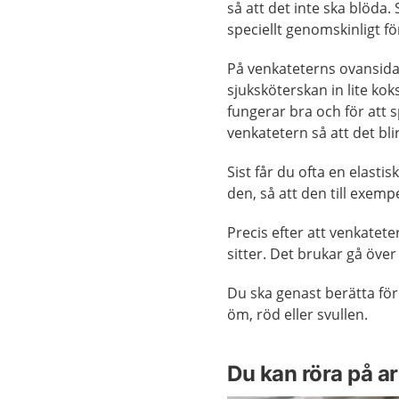
så att det inte ska blöda
speciellt genomskinligt f
På venkateterns ovansida
sjuksköterskan in lite kok
fungerar bra och för att s
venkatetern så att det bli
Sist får du ofta en elasti
den, så att den till exempe
Precis efter att venkatete
sitter. Det brukar gå över
Du ska genast berätta fö
öm, röd eller svullen.
Du kan röra på a