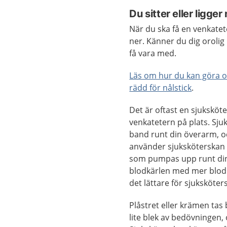
Du sitter eller ligger
När du ska få en venkateter
ner. Känner du dig orolig
få vara med.
Läs om hur du kan göra om
rädd för nålstick
.
Det är oftast en sjuksköt
venkatetern på plats. Sju
band runt din överarm, och
använder sjuksköterskan
som pumpas upp runt din 
blodkärlen med mer blod 
det lättare för sjuksköter
Plåstret eller krämen ta
lite blek av bedövningen,