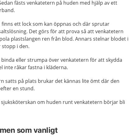
. Sedan fästs venkatetern på huden med hjälp av ett
örband.
 finns ett lock som kan öppnas och där sprutar
saltslösning. Det görs för att prova så att venkatetern
pola plastslangen ren från blod. Annars stelnar blodet i
r stopp i den.
sk binda eller strumpa över venkatetern för att skydda
l inte råkar fastna i kläderna.
rn satts på plats brukar det kännas lite ömt där den
 efter en stund.
r sjuksköterskan om huden runt venkatetern börjar bli
rmen som vanligt