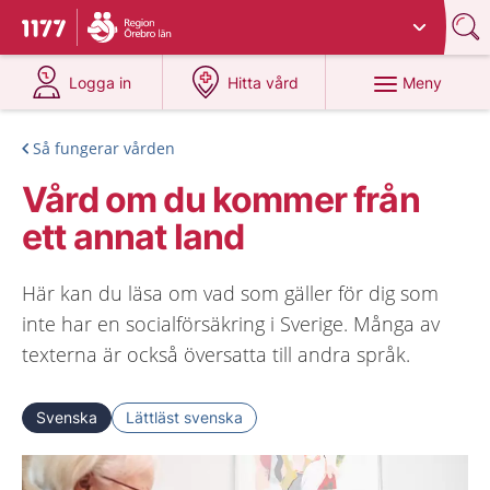
Du har valt region
Örebro län
.
Till startsidan för 1177
på 1177.se
på 1177.se
Meny
Logga in
Hitta vård
Så fungerar vården
Vård om du kommer från
ett annat land
Här kan du läsa om vad som gäller för dig som
inte har en socialförsäkring i Sverige. Många av
texterna är också översatta till andra språk.
Svenska
Lättläst svenska