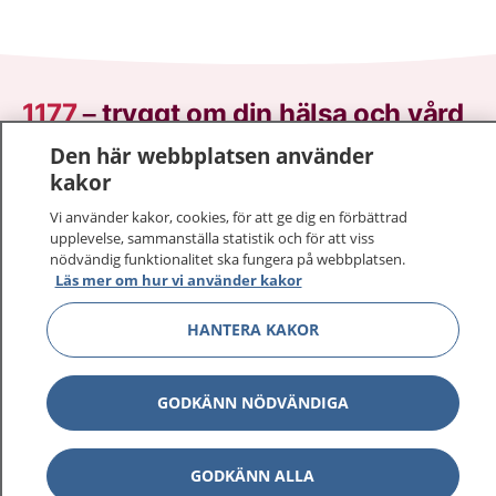
1177
–
tryggt om din hälsa och vård
Den här webbplatsen använder
På 1177.se får du råd om hälsa och information om
kakor
sjukdomar och vilka mottagningar du kan kontakta.
Vi använder kakor, cookies, för att ge dig en förbättrad
Logga in för att läsa din journal och göra dina
upplevelse, sammanställa statistik och för att viss
vårdärenden. Ring telefonnummer 1177 för
nödvändig funktionalitet ska fungera på webbplatsen.
sjukvårdsrådgivning dygnet runt.
Läs mer om hur vi använder kakor
1177 ger dig råd när du vill må bättre.
HANTERA KAKOR
GODKÄNN NÖDVÄNDIGA
Visa inn
1177 på flera språk
GODKÄNN ALLA