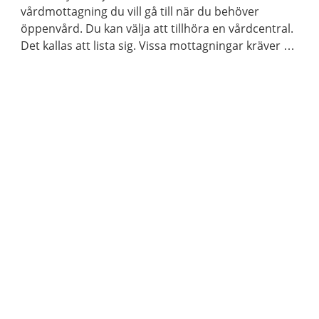
vårdmottagning du vill gå till när du behöver
öppenvård. Du kan välja att tillhöra en vårdcentral.
Det kallas att lista sig. Vissa mottagningar kräver en
remiss. Ibland kan du skriva en egen vårdbegäran
för att boka tid på en mottagning.