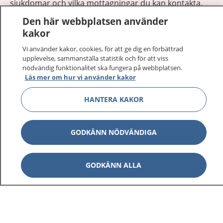
sjukdomar och vilka mottagningar du kan kontakta.
Logga in för att läsa din journal och göra dina
Den här webbplatsen använder
vårdärenden. Ring telefonnummer 1177 för
kakor
sjukvårdsrådgivning dygnet runt.
Vi använder kakor, cookies, för att ge dig en förbättrad
1177 ger dig råd när du vill må bättre.
upplevelse, sammanställa statistik och för att viss
nödvändig funktionalitet ska fungera på webbplatsen.
Läs mer om hur vi använder kakor
HANTERA KAKOR
Visa inn
1177 på flera språk
GODKÄNN NÖDVÄNDIGA
Visa inn
Om 1177
GODKÄNN ALLA
Visa inn
Kontakt
Behandling av personuppgifter