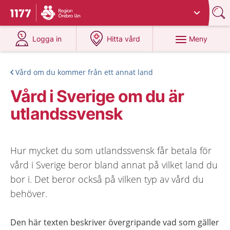
Du har valt region
Örebro län
.
Till startsidan för 1177
på 1177.se
på 1177.se
Meny
Logga in
Hitta vård
Vård om du kommer från ett annat land
Vård i Sverige om du är
utlandssvensk
Hur mycket du som utlandssvensk får betala för
vård i Sverige beror bland annat på vilket land du
bor i. Det beror också på vilken typ av vård du
behöver.
Den här texten beskriver övergripande vad som gäller