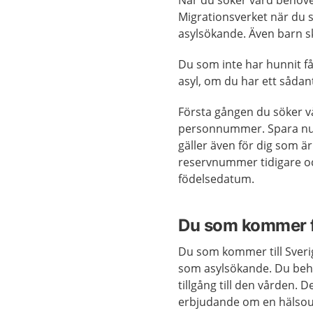
När du söker vård behöver
Migrationsverket när du 
asylsökande. Även barn s
Du som inte har hunnit få 
asyl, om du har ett sådan
Första gången du söker vår
personnummer. Spara num
gäller även för dig som är
reservnummer tidigare oc
födelsedatum.
Du som kommer f
Du som kommer till Sveri
som asylsökande. Du behö
tillgång till den vården.​
erbjudande om en hälsou