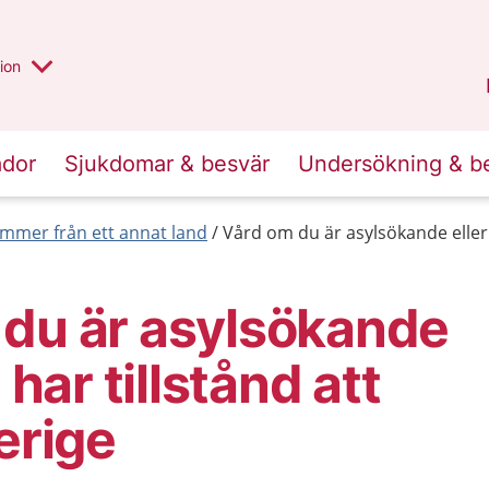
valt region
annan
ion
Örebro län
.
ador
Sjukdomar & besvär
Undersökning & b
mmer från ett annat land
Vård om du är asylsökande eller i
 du är asylsökande
e har tillstånd att
erige