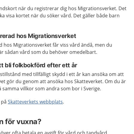
tåndskort när du registrerar dig hos Migrationsverket. Det
ska visa kortet när du söker vård. Det gäller både barn
trerad hos Migrationsverket
d hos Migrationsverket får viss vård ändå, men du
et är sådan vård som du behöver omedelbart.
 bli folkbokförd efter ett år
illstånd med tillfälligt skydd i ett år kan ansöka om att
. Det gör du genom att ansöka hos Skatteverket. Om du är
å samma villkor som andra som bor i Sverige.
d på
Skatteverkets webbplats
.
n för vuxna?
över ofta betala en avgift för vård och tandvård.