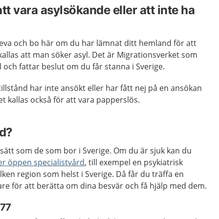
tt vara asylsökande eller att inte ha
leva och bo här om du har lämnat ditt hemland för att
 kallas att man söker asyl. Det är Migrationsverket som
och fattar beslut om du får stanna i Sverige.
illstånd har inte ansökt eller har fått nej på en ansökan
t kallas också för att vara papperslös.
rd?
ätt som de som bor i Sverige. Om du är sjuk kan du
ler öppen specialistvård
, till exempel en psykiatrisk
ilken region som helst i Sverige. Då får du träffa en
kare för att berätta om dina besvär och få hjälp med dem.
177