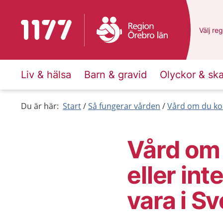
Till startsidan för 1177
Du har 
Välj
en 
reg
Liv & hälsa
Barn & gravid
Olyckor & sk
Du är här:
Start
Så fungerar vården
Vård om du ko
Vård om
eller int
vara i Sv