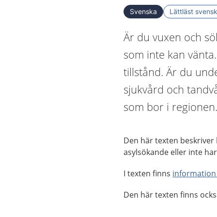
Svenska
Lättläst svens
Är du vuxen och sök
som inte kan vänta.
tillstånd. Är du un
sjukvård och tandv
som bor i regionen
Den här texten beskriver
asylsökande eller inte har 
I texten finns
information
Den här texten finns ock