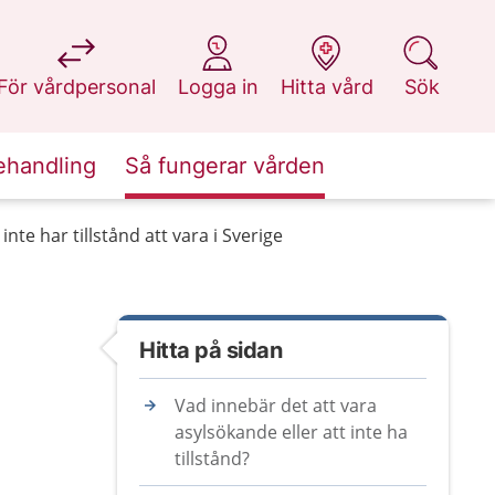
på 1177.se
på 1177.se
på 1177.se
på 1177.se
För vårdpersonal
Logga in
Hitta vård
Sök
ehandling
Så fungerar vården
nte har tillstånd att vara i Sverige
Hitta på sidan
Vad innebär det att vara
asylsökande eller att inte ha
tillstånd?