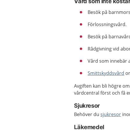
Vård som inte kosta
Besök på barnmors
Förlossningsvård.
Besök på barnavård
Rådgivning vid abor
Vård som innebär a
Smittskyddsvård
om
Avgiften kan bli högre om 
vårdcentral först och få 
Sjukresor
Behöver du
sjukresor
ino
Läkemedel