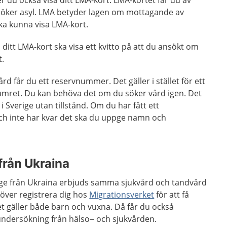
 du också visa ditt LMA-kort. LMA-kortet får du av
söker asyl. LMA betyder lagen om mottagande av
ka kunna visa LMA-kort.
ditt LMA-kort ska visa ett kvitto på att du ansökt om
t.
d får du ett reservnummer. Det gäller i stället för ett
ret. Du kan behöva det om du söker vård igen. Det
 i Sverige utan tillstånd. Om du har fått ett
h inte har kvar det ska du uppge namn och
rån Ukraina
ge från Ukraina erbjuds samma sjukvård och tandvård
ver registrera dig hos
Migrationsverket
för att få
 Det gäller både barn och vuxna. Då får du också
ndersökning från hälso– och sjukvården.