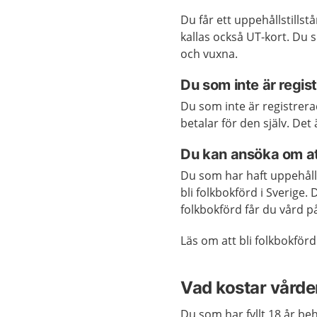
Du får ett uppehållstills
kallas också UT-kort. Du 
och vuxna.
Du som inte är regis
Du som inte är registrera
betalar för den själv. D
Du kan ansöka om att
Du som har haft uppehållst
bli folkbokförd i Sverige
folkbokförd får du vård p
Läs om att bli folkbokför
Vad kostar vårde
Du som har fyllt 18 år beh