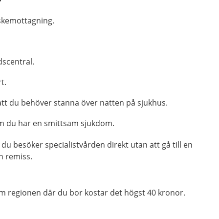
r
kemottagning.
scentral.
t.
tt du behöver stanna över natten på sjukhus.
 du har en smittsam sjukdom.
du besöker specialistvården direkt utan att gå till en
en remiss.
m regionen där du bor kostar det högst 40 kronor.