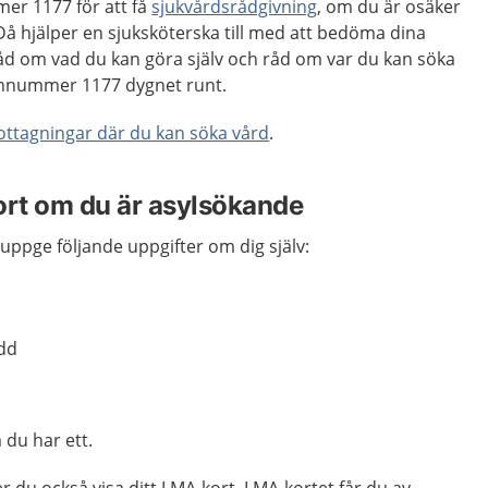
er 1177 för att få
sjukvårdsrådgivning
, om du är osäker
Då hjälper en sjuksköterska till med att bedöma dina
råd om vad du kan göra själv och råd om var du kan söka
fonnummer 1177 dygnet runt.
mottagningar där du kan söka vård
.
ort om du är asylsökande
uppge följande uppgifter om dig själv:
ödd
du har ett.