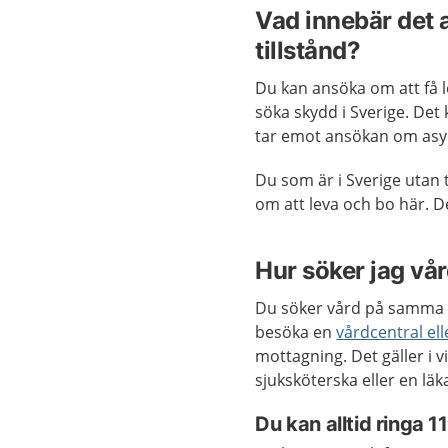
Vad innebär det a
tillstånd?
Du kan ansöka om att få 
söka skydd i Sverige. Det
tar emot ansökan om asyl 
Du som är i Sverige utan t
om att leva och bo här. De
Hur söker jag vå
Du söker vård på samma s
besöka en
vårdcentral el
mottagning. Det gäller i v
sjuksköterska eller en lä
Du kan alltid ringa 1