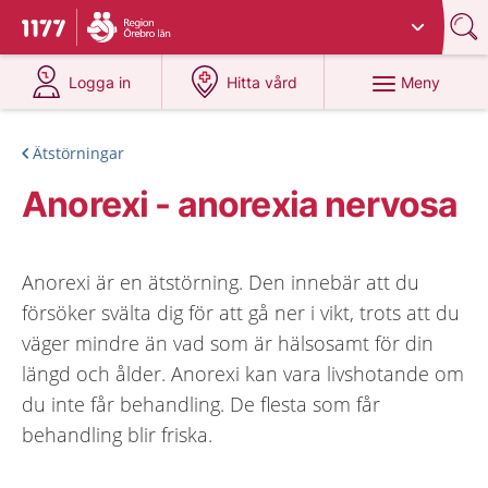
Du har valt region
Örebro län
.
Till startsidan för 1177
på 1177.se
på 1177.se
Meny
Logga in
Hitta vård
Ätstörningar
Anorexi - anorexia nervosa
Anorexi är en ätstörning. Den innebär att du
försöker svälta dig för att gå ner i vikt, trots att du
väger mindre än vad som är hälsosamt för din
längd och ålder. Anorexi kan vara livshotande om
du inte får behandling. De flesta som får
behandling blir friska.