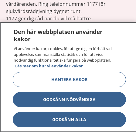
vårdärenden. Ring telefonnummer 1177 för
sjukvårdsrådgivning dygnet runt.
1177 ger dig råd när du vill må bättre.
Den här webbplatsen använder
kakor
Vi använder kakor, cookies, för att ge dig en förbättrad
upplevelse, sammanställa statistik och för att viss
Visa inn
1177 på flera språk
nödvändig funktionalitet ska fungera på webbplatsen.
Läs mer om hur vi använder kakor
Visa inn
Om 1177
HANTERA KAKOR
Visa inn
Kontakt
GODKÄNN NÖDVÄNDIGA
Behandling av personuppgifter
GODKÄNN ALLA
Hantering av kakor