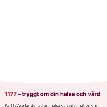
oftast av en bakterie, men även vissa läkemedel kan
göra att du får magsår. De allra flesta blir bra med
behandling.
1177
–
tryggt om din hälsa och vård
På 1177.se får du råd om hälsa och information om