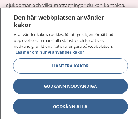
sjukdomar och vilka mottagningar du kan kontakta.
Logga in för att läsa din journal och göra dina
Den här webbplatsen använder
vårdärenden. Ring telefonnummer 1177 för
kakor
sjukvårdsrådgivning dygnet runt.
1177 ger dig råd när du vill må bättre.
Vi använder kakor, cookies, för att ge dig en förbättrad
upplevelse, sammanställa statistik och för att viss
nödvändig funktionalitet ska fungera på webbplatsen.
Läs mer om hur vi använder kakor
HANTERA KAKOR
Visa inn
1177 på flera språk
GODKÄNN NÖDVÄNDIGA
Visa inn
Om 1177
GODKÄNN ALLA
Visa inn
Kontakt
Behandling av personuppgifter