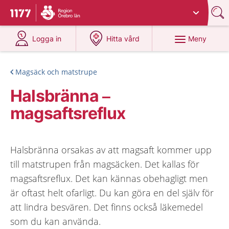
Du har valt region
Örebro län
.
Till startsidan för 1177
på 1177.se
på 1177.se
Meny
Logga in
Hitta vård
Magsäck och matstrupe
Halsbränna –
magsaftsreflux
Halsbränna orsakas av att magsaft kommer upp
till matstrupen från magsäcken. Det kallas för
magsaftsreflux. Det kan kännas obehagligt men
är oftast helt ofarligt. Du kan göra en del själv för
att lindra besvären. Det finns också läkemedel
som du kan använda.