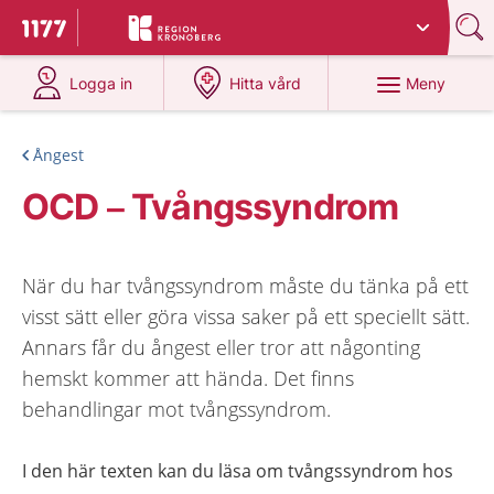
Du har valt region
Kronoberg
.
Till startsidan för 1177
på 1177.se
på 1177.se
Meny
Logga in
Hitta vård
Ångest
OCD – Tvångssyndrom
När du har tvångssyndrom måste du tänka på ett
visst sätt eller göra vissa saker på ett speciellt sätt.
Annars får du ångest eller tror att någonting
hemskt kommer att hända. Det finns
behandlingar mot tvångssyndrom.
I den här texten kan du läsa om tvångssyndrom hos