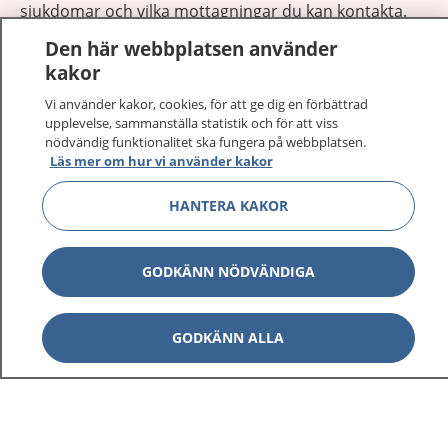
sjukdomar och vilka mottagningar du kan kontakta.
Logga in för att läsa din journal och göra dina
Den här webbplatsen använder
vårdärenden. Ring telefonnummer 1177 för
kakor
sjukvårdsrådgivning dygnet runt.
Vi använder kakor, cookies, för att ge dig en förbättrad
1177 ger dig råd när du vill må bättre.
upplevelse, sammanställa statistik och för att viss
nödvändig funktionalitet ska fungera på webbplatsen.
Läs mer om hur vi använder kakor
HANTERA KAKOR
Visa inn
1177 på flera språk
GODKÄNN NÖDVÄNDIGA
Visa inn
Om 1177
GODKÄNN ALLA
Visa inn
Kontakt
Behandling av personuppgifter