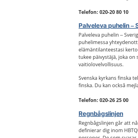
Telefon: 020-20 80 10
Palveleva puhelin –
Palveleva puhelin – Sveri
puhelimessa yhteydenotto
elämäntilanteestasi kerto
tukee päivystäjä, joka on
vaitiolovelvollisuus.
Svenska kyrkans finska tel
finska. Du kan också mejla
Telefon: 020-26 25 00
Regnbågslinjen
Regnbågslinjen går att nå
definierar dig inom HBTQI
personer. De som svarar 